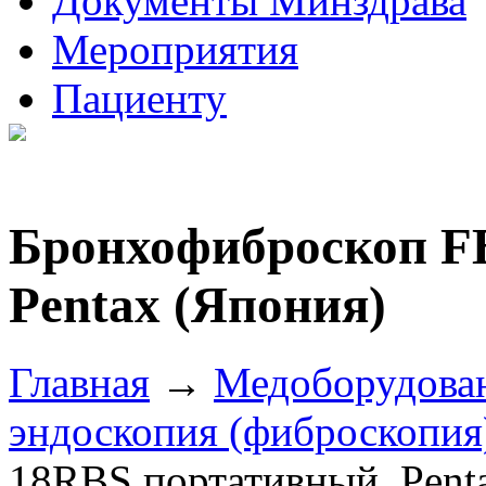
Документы Минздрава
Мероприятия
Пациенту
Бронхофиброскоп F
Pentax (Япония)
Главная
→
Медоборудова
эндоскопия (фиброскопия
18RBS портативный, Pent