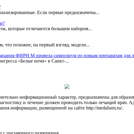
?
иализированные. Если первые предназначены...
ки?
ок, которые отличаются большим набором...
, что похожие, на первый взгляд, модели...
омпания ФИРН М провела симпозиум по новым препаратам для 
гресса «Белые ночи» в Санкт-...
чительно информационный характер, предназначены для образов
Диагностику и лечение должен проводить только лечащий врач. А
ния информации, размещенной на сайте http://medafarm.ru/.
о с письменного разрешения