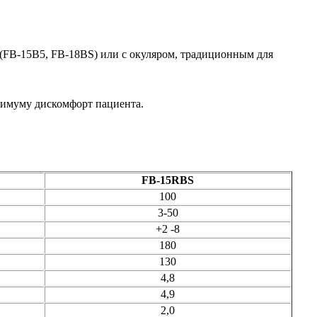
 (FB-15B5, FB-18BS) или с окуляром, традиционным для
нимуму дискомфорт пациента.
FB-15RBS
100
3-50
+2 -8
180
130
4,8
4,9
2,0