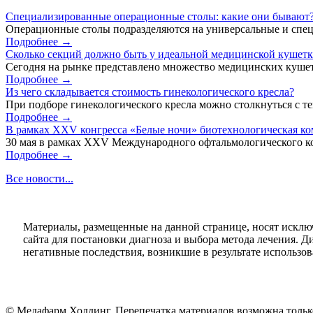
Специализированные операционные столы: какие они бывают
Операционные столы подразделяются на универсальные и спец
Подробнее →
Сколько секций должно быть у идеальной медицинской кушет
Сегодня на рынке представлено множество медицинских кушет
Подробнее →
Из чего складывается стоимость гинекологического кресла?
При подборе гинекологического кресла можно столкнуться с тем
Подробнее →
В рамках XXV конгресса «Белые ночи» биотехнологическая к
30 мая в рамках XXV Международного офтальмологического кон
Подробнее →
Все новости...
Материалы, размещенные на данной странице, носят исклю
сайта для постановки диагноза и выбора метода лечения. 
негативные последствия, возникшие в результате использова
© Медафарм Холдинг. Перепечатка материалов возможна тольк