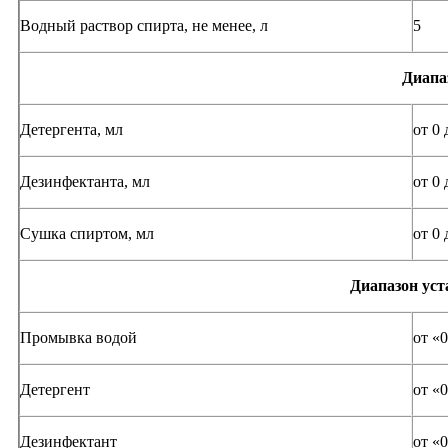
Водный раствор спирта, не менее, л
5
Диапа
Детергента, мл
от 0 
Дезинфектанта, мл
от 0 
Сушка спиртом, мл
от 0 
Диапазон уст
Промывка водой
от «0
Детергент
от «0
Дезинфектант
от «0