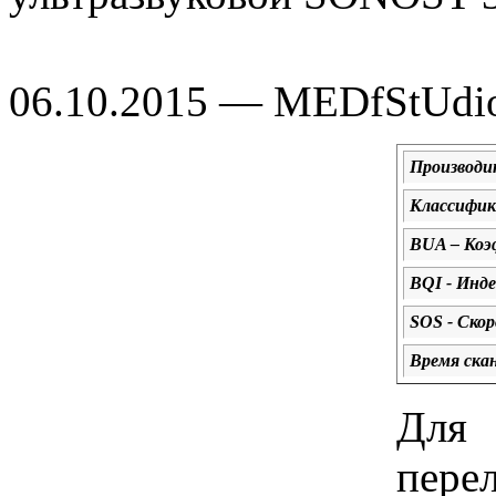
06.10.2015 — MEDfStUdi
Производи
Классифик
BUA – Коэ
BQI - Инде
SOS - Cкор
Время скан
Для 
пер