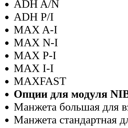
ADH A/N
ADH P/I
MAX A-I
MAX N-I
MAX P-I
MAX I-I
MAXFAST
Опции для модуля NIB
Манжета большая для в
Манжета стандартная дл