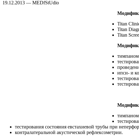
19.12.2013 — MEDfStUdio
Модифика
Titan Clini
Titan Diagn
Titan Scre
Модификац
тимпаном
тестирова
проведени
ипси- и к
тестирова
тестирова
Модификац
тимпаном
тестирова
тестирования состояния евстахиевой трубы при неперфо
контралатеральной акустической рефлексометрии.