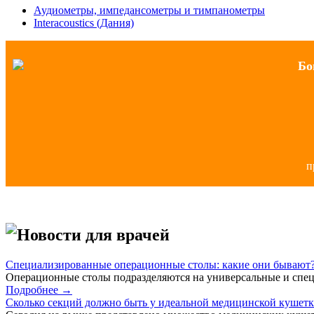
Аудиометры, импедансометры и тимпанометры
Interacoustics (Дания)
Бо
п
Новости для врачей
Специализированные операционные столы: какие они бывают
Операционные столы подразделяются на универсальные и спец
Подробнее →
Сколько секций должно быть у идеальной медицинской кушет