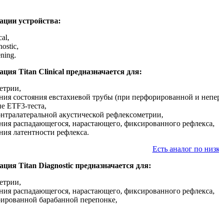
ции устройства:
cal,
ostic,
ening.
ия Titan Clinical предназначается для:
етрии,
ния состояния евстахиевой трубы (при перфорированной и непе
е ETF3-теста,
онтралатеральной акустической рефлексометрии,
ния распадающегося, нарастающего, фиксированного рефлекса,
ния латентности рефлекса.
Есть аналог по низ
ия Titan Diagnostic предназначается для:
етрии,
ния распадающегося, нарастающего, фиксированного рефлекса,
рированной барабанной перепонке,