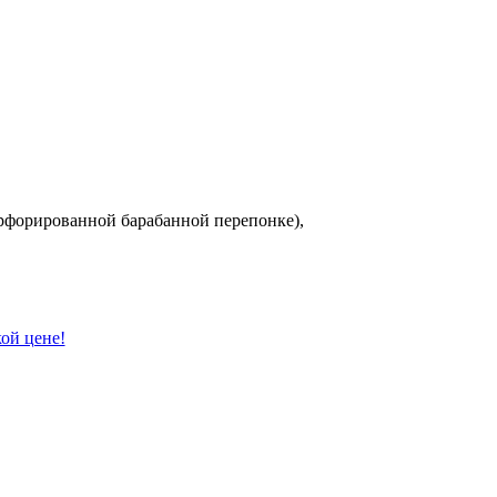
рфорированной барабанной перепонке),
кой цене!