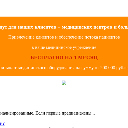
нус для наших клиентов – медицинских центров и бол
Привлечение клиентов и обеспечение потока пациентов
в ваше медицинское учреждение
БЕСПЛАТНО НА 1 МЕСЯЦ
ри заказе медицинского оборудования на сумму от 500 000 рубле
?
иализированные. Если первые предназначены...
ки?