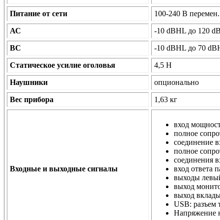
Питание от сети
100-240 В перемен. 
АС
-10 dBHL до 120 d
ВС
-10 dBHL до 70 dB
Статическое усилие оголовья
4,5 Н
Наушники
опционально
Вес прибора
1,63 кг
вход мощност
полное сопро
соединение в
полное сопро
соединения вх
Входные и выходные сигналы
вход ответа п
выходы левый
выход монито
выход вклады
USB: разъем 
Напряжение н