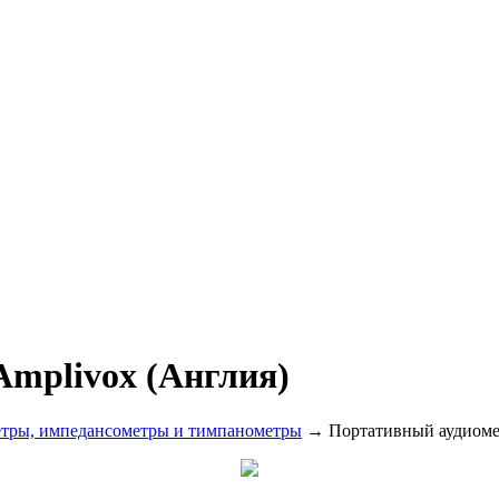
Amplivox (Англия)
тры, импедансометры и тимпанометры
→ Портативный аудиомет