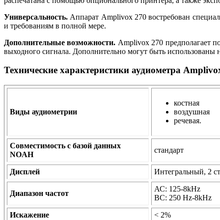
распечатана с помощью опционального принтера, а также экс
Универсальность.
Аппарат Amplivox 270 востребован специал
и требованиям в полной мере.
Дополнительные возможности.
Amplivox 270 предполагает п
выходного сигнала. Дополнительно могут быть использованы 
Технические характеристики аудиометра Amplivo
костная
Виды аудиометрии
воздушная
речевая.
Совместимость с базой данных
стандарт
NOAH
Дисплей
Интегральный, 2 с
АС: 125-8kHz
Диапазон частот
ВС: 250 Hz-8kHz
Искажение
< 2%