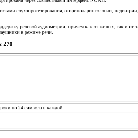
портирована через совместимый интерфейс NOAH.
истами слухопротезирования, оториноларингологии, педиатрии,
оддержку речевой аудиометрии, причем как от живых, так и от 
наушники в режиме речи.
x 270
троки по 24 символа в каждой