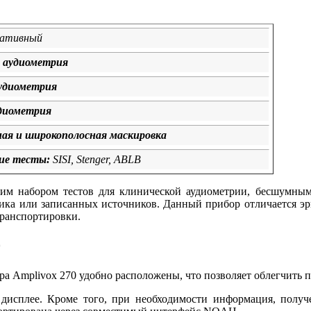
ативный
 аудиометрия
удиометрия
удиометрия
ная и широкополосная маскировка
ие тесты:
SISI, Stenger, ABLB
шим набором тестов для клинической аудиометрии, бесшумны
ника или записанных источников. Данный прибор отличается 
транспортировки.
0
а Amplivox 270 удобно расположены, что позволяет облегчить 
исплее. Кроме того, при необходимости информация, получе