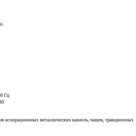
и.
60 Гц
80
ов аспирационных металлических канюль, чашек, тракционных