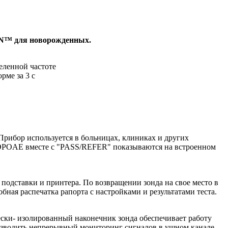
AN™ для новорожденных.
еленной частоте
рме за 3 с
рибор используется в больницах, клиниках и других
я DPOAE вместе с "PASS/REFER" показываются на встроенном
одставки и принтера. По возвращении зонда на свое место в
бная распечатка рапорта с настройками и результатами теста.
ески- изолированный наконечник зонда обеспечивает работу
изводить непрерывный мониторинг сигналов в ушном канале