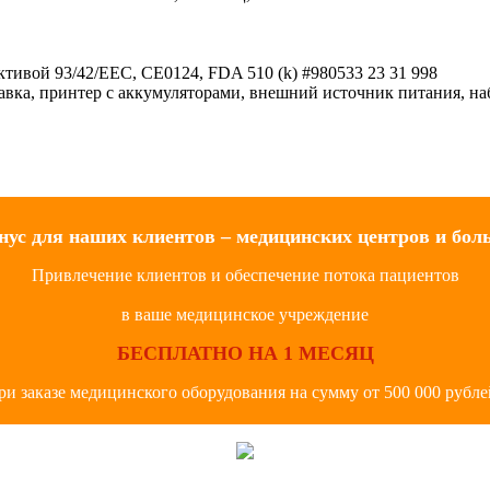
тивой 93/42/ЕЕС, СЕ0124, FDA 510 (k) #980533 23 31 998
вка, принтер с аккумуляторами, внешний источник питания, набо
нус для наших клиентов – медицинских центров и бол
Привлечение клиентов и обеспечение потока пациентов
в ваше медицинское учреждение
БЕСПЛАТНО НА 1 МЕСЯЦ
ри заказе медицинского оборудования на сумму от 500 000 рубле