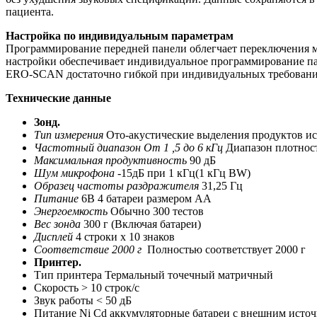
пациента.
Настройка по индивидуальным параметрам
Программирование передней панели облегчает переключения 
настройки обеспечивает индивидуальное программирование парам
ERO-SCAN достаточно гибкой при индивидуальных требовани
Технические данные
Зонд.
Тип измерения
Ото-акустические выделения продуктов иска
Частотный диапазон От 1 ,5 до 6 кГц
Диапазон плотност
Максимальная продуктивность
90 дБ
Шум микрофона
-15дБ при 1 кГц(1 кГц BW)
Образец частоты раздражителя
31,25 Гц
Питание
6В 4 батареи размером АА
Энергоемкость
Обычно 300 тестов
Вес зонда
300 г (Включая батареи)
Дисплей
4 строки х 10 знаков
Соответствие 2000 г
Полностью соответствует 2000 г
Принтер.
Тип принтера Термальный точечный матричный
Скорость > 10 строк/с
Звук работы < 50 дБ
Питание Ni Cd аккумуляторные батареи с внешним источн