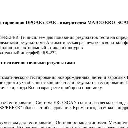
я тестирования DPOAE с ОАЕ - измерителем MAICO ERO- SC
REFER") и дисплеем для показания результатов теста на опред
дежными результатами Автоматическая распечатка в короткой фо
Полностью автономный - никаких шнуров
овательный интерфейс RS-232
 неизменно точными результатами
матического тестирования новорожденных, детей и взрослых П
ие одного уха обычно заканчивается и результаты тестировани
ически, когда Вы возвращаете прибор на подставку.
 тестирования. Система ERO-SCAN состоит из легкого зонда, п
ASS/REFER" облегчает обследование. Кроме того, возможна подро
трументом для тестирования. Он полностью автономен. Механич
 памяти. Использование прилагаемых наушников позволяет про