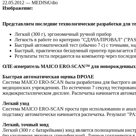
22.05.2012 — MEDfStUdio
Изображение:
Представляем последние технологические разработки дл
Легкий (300 г), эргономичный ручной прибор
Легкость в работе по критерию "СДАЧА/ПРОВАЛ" ("PASS/
Быстрый автоматический тест (обычно 7 с) с точными, на
Быстрый, практически бесшумный принтер прилагается 
Результаты теста передаются на компьютер через послед
ОЛЕ-измеритель MAICO ERO-SCAN™ для новорожденных с
Быстрая автоматическая оценка DPOAE
Система MAICO ERO-SCAN была разработана для быстрого авто
медицинских учреждениях. По истечении 7 секунд тестирован
жидкокристаллическом дисплее. Распечатка начинается автомат
Легкий уход
Система MAICO ERO-SCAN проста при использовании и анализе
подставку автоматически начинается распечатка. Результат "P
Легкий, точный зонд
Легкий (300 г с батарейками) зонд является полноценным инс
без ухудшения звуковых спецификаций. Данные сохраняются в