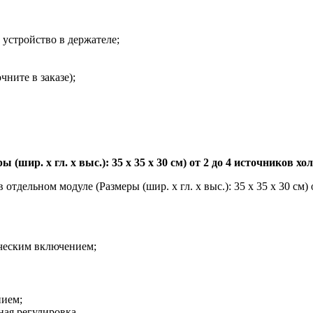
 устройство в держателе;
чните в заказе);
(шир. x гл. x выс.): 35 x 35 x 30 см) от 2 до 4 источников хол
тдельном модуле (Размеры (шир. x гл. x выс.): 35 x 35 x 30 см) 
ическим включением;
нием;
ная регулировка.