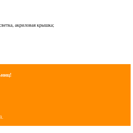
светка, акриловая крышка;
ьниц!
й.