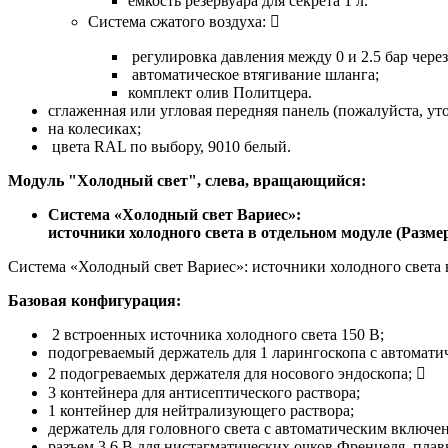
емкость резервуара для секрета 1 л.
Система сжатого воздуха: 
регулировка давления между 0 и 2.5 бар через
автоматическое втягивание шланга;
комплект олив Политцера.
сглаженная или угловая передняя панель (пожалуйста, уто
на колесиках;
цвета RAL по выбору, 9010 белый.
Модуль "Холодный свет", слева, вращающийся:
Система «Холодный свет Вариес»:
источники холодного света в отдельном модуле (Размеры 
Система «Холодный свет Вариес»: источники холодного света в о
Базовая конфигурация:
2 встроенных источника холодного света 150 В;
подогреваемый держатель для 1 ларингоскопа с автомат
2 подогреваемых держателя для носового эндоскопа; 
3 контейнера для антисептического раствора;
1 контейнер для нейтрализующего раствора;
держатель для головного света с автоматическим включе
разъем 3.6 В для нистагматических очков Френцеля, плав