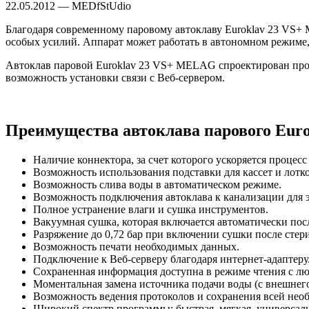
22.05.2012 — MEDfStUdio
Благодаря современному паровому автоклаву Euroklav 23 VS+
особых усилий. Аппарат может работать в автономном режиме,
Автоклав паровой Euroklav 23 VS+ MELAG спроектирован про
возможность установки связи с Веб-сервером.
Преимущества автоклава парового Euro
Наличие коннектора, за счет которого ускоряется процесс
Возможность использования подставки для кассет и лотко
Возможность слива воды в автоматическом режиме.
Возможность подключения автоклава к канализации для 
Полное устранение влаги и сушка инструментов.
Вакуумная сушка, которая включается автоматически пос
Разряжение до 0,72 бар при включении сушки после стер
Возможность печати необходимых данных.
Подключение к Веб-серверу благодаря интернет-адаптеру
Сохраненная информация доступна в режиме чтения с лю
Моментальная замена источника подачи воды (с внешнего
Возможность ведения протоколов и сохранения всей нео
Широкий спектр программы: быстрая, мягкая, универсаль