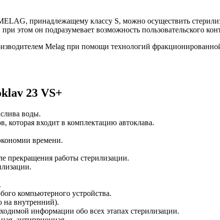
 MELAG, принадлежащему классу S, можно осуществить стерили
 при этом он подразумевает возможность пользовательского кон
изводителем Melag при помощи технологий фракционированной
klav 23 VS+
 слива воды.
в, которая входит в комплектацию автоклава.
экономии времени.
ле прекращения работы стерилизации.
илизации.
.
бого компьютерного устройства.
 на внутренний).
бходимой информации обо всех этапах стерилизации.
ная, антиприонная.