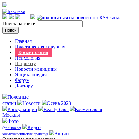
Поиск на сайте:
Главная
Пластическая хирургия
Косметология
Психология
Пациенту
Новости медицины
Энциклопедия
Форум
Доктору
Полезные
статьи
Новости
Осень 2023
Консультации
Beauty-блог
Косметологи
Москвы
Фото
Видео
(до и после)
Акции
косметологических процедур