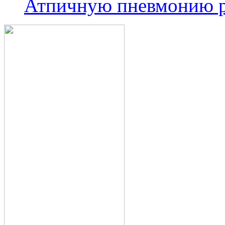
Атпичную пневмонию р