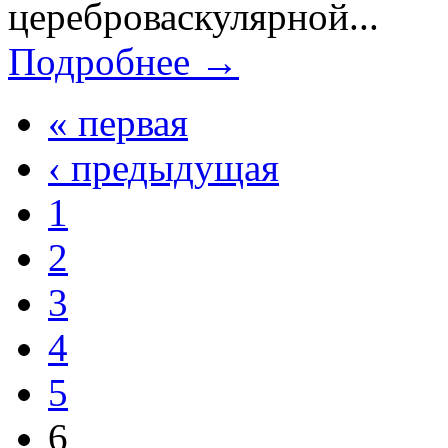
цереброваскулярной...
Подробнее →
« первая
‹ предыдущая
1
2
3
4
5
6