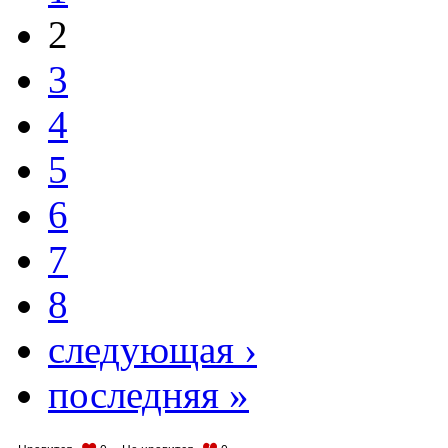
2
3
4
5
6
7
8
следующая ›
последняя »