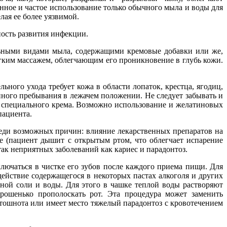
ное и частое использование только обычного мыла и воды для
лая ее более уязвимой.
ость развития инфекции.
ными видами мыла, содержащими кремовые добавки или же,
егким массажем, облегчающим его проникновение в глубь кожи.
ного ухода требует кожа в области лопаток, крестца, ягодиц,
нного пребывания в лежачем положении. Не следует забывать и
и специального крема. Возможно использование и желатиновых
пациента.
Среди возможных причин: влияние лекарственных препаратов на
е (пациент дышит с открытым ртом, что облегчает испарение
так неприятных заболеваний как кариес и парадонтоз.
лючаться в чистке его зубов после каждого приема пищи. Для
действие содержащегося в некоторых пастах алкоголя и других
ной соли и воды. Для этого в чашке теплой воды растворяют
рошенько прополоскать рот. Эта процедура может заменить
 тошнота или имеет место тяжелый парадонтоз с кровотечением