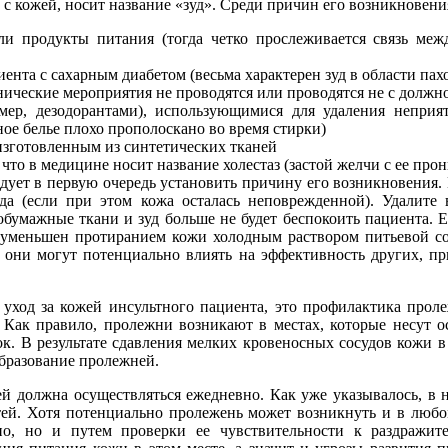
а с кожей, носит название «зуд». Среди причин его возникновени
ли продукты питания (тогда четко прослеживается связь меж
ента с сахарным диабетом (весьма характерен зуд в области па
енические мероприятия не проводятся или проводятся не с долж
мер, дезодорантами), использующимися для удаления непри
ьное белье плохо прополоскано во время стирки)
изготовленным из синтетических тканей
что в медицине носит название холестаз (застой желчи с ее про
дует в первую очередь установить причину его возникновения. 
уда (если при этом кожа осталась неповрежденной). Удалите
обумажные ткани и зуд больше не будет беспокоить пациента. 
ь уменьшен протиранием кожи холодным раствором питьевой с
у они могут потенциально влиять на эффективность других, п
 уход за кожей инсультного пациента, это профилактика проле
 Как правило, пролежни возникают в местах, которые несут о
к. В результате сдавления мелких кровеносных сосудов кожи в
образование пролежней.
ей должна осуществляться ежедневно. Как уже указывалось, в
локтей. Хотя потенциально пролежень может возникнуть и в лю
но, но и путем проверки ее чувствительности к раздражи