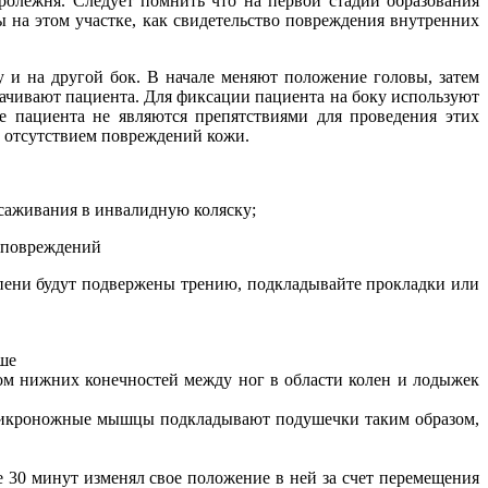
ролежня. Следует помнить что на первой стадии образования
 на этом участке, как свидетельство повреждения внутренних
у и на другой бок. В начале меняют положение головы, затем
рачивают пациента. Для фиксации пациента на боку используют
е пациента не являются препятствиями для проведения этих
 отсутствием повреждений кожи.
есаживания в инвалидную коляску;
х повреждений
епени будут подвержены трению, подкладывайте прокладки или
ьше
чом нижних конечностей между ног в области колен и лодыжек
ли икроножные мышцы подкладывают подушечки таким образом,
е 30 минут изменял свое положение в ней за счет перемещения