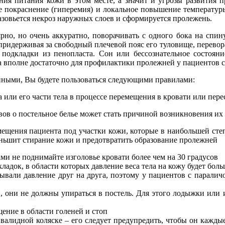
ия питания кожи в этом месте, а значит и угрозы развития п
е покраснение (гиперемия) и локальное повышение температуры
разовьется некроз наружных слоев и сформируется пролежень.
но, но очень аккуратно, поворачивать с одного бока на спин
 придерживая за свободный плечевой пояс его туловище, перево
 подкладки из пенопласта. Сон или бессознательное состояни
 вполне достаточно для профилактики пролежней у пациентов с
анными, Вы будете пользоваться следующими правилами:
 или его части тела в процессе перемещения в кровати или пер
овов о постельное белье может стать причиной возникновения и
ремещения пациента под участки кожи, которые в наибольшей ст
еньшит стирание кожи и предотвратить образование пролежней
и не поднимайте изголовье кровати более чем на 30 градусов
ладок, в области которых давление веса тела на кожу будет бол
азывали давление друг на друга, поэтому у пациентов с парали
ей, они не должны упираться в постель. Для этого лодыжки и
щение в области голеней и стоп
нвалидной коляске – его следует предупредить, чтобы он кажды