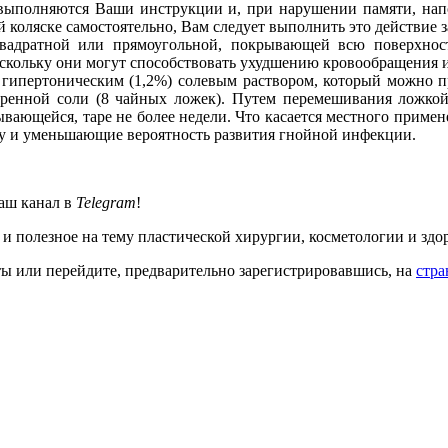
но выполняются Ваши инструкции и, при нарушении памяти, на
коляске самостоятельно, Вам следует выполнить это действие за 
вадратной или прямоугольной, покрывающей всю поверхност
скольку они могут способствовать ухудшению кровообращения и
 гипертоническим (1,2%) солевым раствором, который можно пр
аренной соли (8 чайных ложек). Путем перемешивания ложкой 
вающейся, таре не более недели. Что касается местного примен
у и уменьшающие вероятность развития гнойной инфекции.
аш канал в
Telegram
!
 и полезное на тему пластической хирургии, косметологии и здо
кты или перейдите, предварительно зарегистрировавшись, на
стра