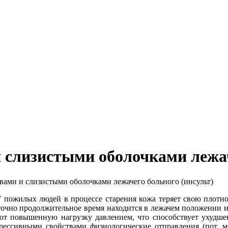
 слизистыми оболочками лежач
ами и слизистыми оболочками лежачего больного (инсульт)
 пожилых людей в процессе старения кожа теряет свою плотнос
точно продолжительное время находится в лежачем положении 
т повышенную нагрузку давлением, что способствует ухудше
ссивными свойствами физиологические отправления (пот, моча