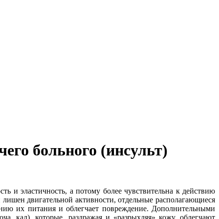
его больного (инсульт)
ть и эластичность, а потому более чувствительна к действию
и лишен двигательной активности, отдельные располагающиеся
нию их питания и облегчает повреждение. Дополнительными
, кал), которые, раздражая и «разрыхляя» кожу, облегчают