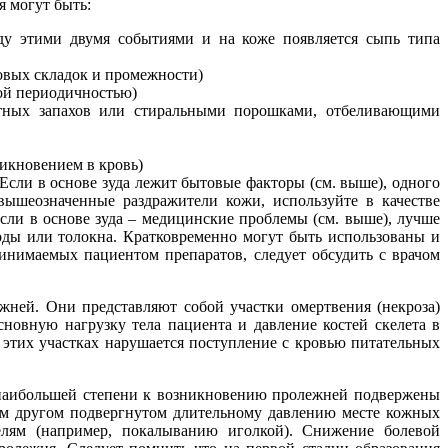
я могут быть:
ду этими двумя событиями и на коже появляется сыпь типа
ховых складок и промежности)
ной периодичностью)
ятных запахов или стиральными порошками, отбеливающими
никновением в кровь)
Если в основе зуда лежит бытовые факторы (см. выше), одного
 вышеозначенные раздражители кожи, используйте в качестве
Если в основе зуда – медицинские проблемы (см. выше), лучше
оды или толокна. Кратковременно могут быть использованы и
ринимаемых пациентом препаратов, следует обсудить с врачом
жней. Они представляют собой участки омертвения (некроза)
сновную нагрузку тела пациента и давление костей скелета в
 этих участках нарушается поступление с кровью питательных
 наибольшей степени к возникновению пролежней подвержены
бом другом подвергнутом длительному давлению месте кожных
телям (например, покалыванию иголкой). Снижение болевой