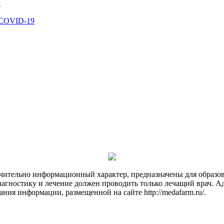
й
 COVID-19
чительно информационный характер, предназначены для образов
Диагностику и лечение должен проводить только лечащий врач. А
ния информации, размещенной на сайте http://medafarm.ru/.