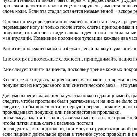
чувствительности может быть первым предвестником ухудшен
пролежня целостность кожи еще не нарушена, имеется лишь е
слоев кожи. Если эта стадия останется незамеченной – вскоре 
С целью предупреждения пролежней пациента следует регуляр
перемещают ногу и только после этого, слегка приподнимая и
подушки, скатанное в виде валика одеяло или специальные
манипуляций. Изменение положение туловища каждые два часа
Развития пролежней можно избежать, если наряду с уже опис
1.не смотря на возможные сложности, приподнимайте пациента
2.не следует тащить пациента, поскольку трение кожных покр
3.если все же поднять пациента весьма сложно, во время пе
подушечки из натурального или синтетического меха – это ум
Для уменьшения давления на участки кожи седалищными буграм
следите, чтобы простыни были разглажены, и на них не было ск
следите, чтобы конечности, в первую очередь, нижние не ок
прокладывают подушки или пенопластовые прокладки.
поскольку кожа пяток одно уязвимых мест, в плане пролежн
чтобы пятки лишь слегка касались постели
не следует класть под колени, они могут затруднить кровообра
если пациент длительное время в течение суток проводит в и