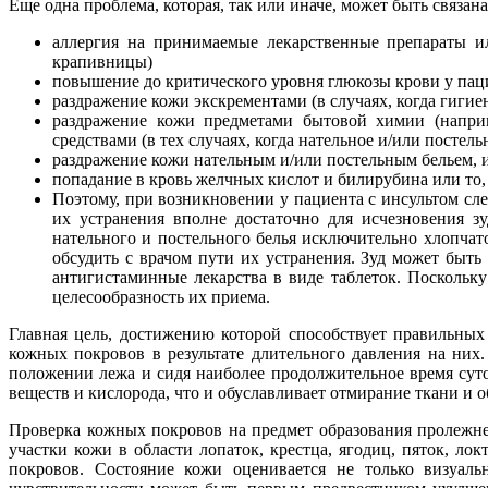
Еще одна проблема, которая, так или иначе, может быть связан
аллергия на принимаемые лекарственные препараты и
крапивницы)
повышение до критического уровня глюкозы крови у паци
раздражение кожи экскрементами (в случаях, когда гиги
раздражение кожи предметами бытовой химии (напри
средствами (в тех случаях, когда нательное и/или постел
раздражение кожи нательным и/или постельным бельем, 
попадание в кровь желчных кислот и билирубина или то, 
Поэтому, при возникновении у пациента с инсультом сле
их устранения вполне достаточно для исчезновения з
нательного и постельного белья исключительно хлопчат
обсудить с врачом пути их устранения. Зуд может быт
антигистаминные лекарства в виде таблеток. Поскольк
целесообразность их приема.
Главная цель, достижению которой способствует правильных
кожных покровов в результате длительного давления на них.
положении лежа и сидя наиболее продолжительное время суто
веществ и кислорода, что и обуславливает отмирание ткани и 
Проверка кожных покровов на предмет образования пролежн
участки кожи в области лопаток, крестца, ягодиц, пяток, 
покровов. Состояние кожи оценивается не только визуаль