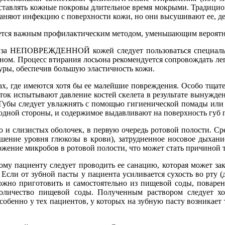
тавлять кожные покровы длительное время мокрыми. Традицион
траняют инфекцию с поверхности кожи, но они высушивают ее, де
яется важным профилактическим методом, уменьшающим вероятн
 за НЕПОВРЕЖДЕННОЙ кожей следует пользоваться специаль
сьоном. Процесс втирания лосьона рекомендуется сопровождать л
ры, обеспечив большую эластичность кожи.
х, где имеются хотя бы ее малейшие повреждения. Особо тщатель
суток испытывают давление костей скелета в результате вынужде
. Губы следует увлажнять с помощью гигиенической помады ил
одной стороны, и содержимое выдавливают на поверхность губ 
но и слизистых оболочек, в первую очередь ротовой полости. 
шение уровня глюкозы в крови), затрудненное носовое дыхани
ножение микробов в ротовой полости, что может стать причиной 
му пациенту следует проводить ее санацию, которая может зак
Если от зубной пасты у пациента усиливается сухость во рту (
можно приготовить и самостоятельно из пищевой соды, поварен
личество пищевой соды. Полученным раствором следует хо
собенно у тех пациентов, у которых на зубную пасту возникает