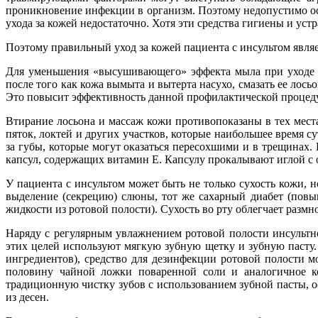
проникновение инфекции в организм. Поэтому недопустимо ос
ухода за кожей недостаточно. Хотя эти средства гигиены и ус
Поэтому правильный уход за кожей пациента с инсультом явл
Для уменьшения «высушивающего» эффекта мыла при уходе
после того как кожа вымыта и вытерта насухо, смазать ее ло
Это повысит эффективность данной профилактической процеду
Втирание лосьона и массаж кожи противопоказаны в тех места
пяток, локтей и других участков, которые наибольшее время 
за губы, которые могут оказаться пересохшими и в трещинах
капсул, содержащих витамин Е. Капсулу прокалывают иглой с 
У пациента с инсультом может быть не только сухость кожи, 
выделение (секрецию) слюны, тот же сахарный диабет (повы
жидкости из ротовой полости). Сухость во рту облегчает разм
Наряду с регулярным увлажнением ротовой полости инсультно
этих целей используют мягкую зубную щетку и зубную пасту. 
ингредиентов), средство для дезинфекции ротовой полости 
половину чайной ложки поваренной соли и аналогичное ко
традиционную чистку зубов с использованием зубной пасты, о
из десен.