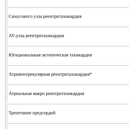
Синусового узла реентритахикардия
AV-узла реентритахикардия
Югкциональная эктопическая тахикардия
Атривентрикулярная реентритахикардия*
Атриальная макро реентритахикардия
Трепетание предсердий