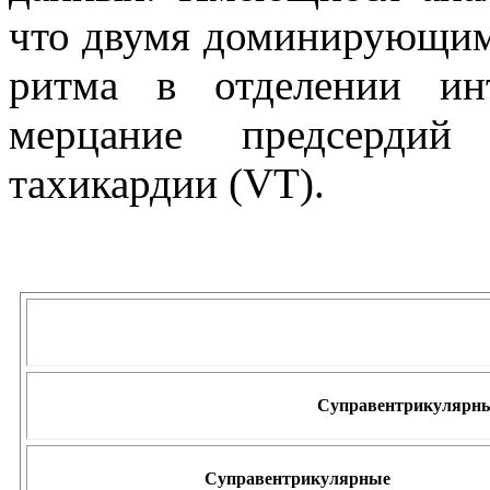
что двумя доминирующи
ритма в отделении ин
мерцание предсердий
тахикардии (VT).
Суправентрикулярны
Суправентрикулярные