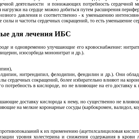
дечной деятельности и понижающих потребность сердечной м
нагрузки на сердце можно добиться путем расширения перифери
­нозного давления и соответственно - к уменьшению интенсивн
 силы и частоты сердечных сокращений, то есть уменьшение сер
мые для лечения ИБС
роде и одновременно улучшающие его кровоснабжение: нитра
ицерин, изосорбида мононитрат и др.).
ипин),
олдипин, нитрендипил, фелодипин, фендилин и др.). Они обла
илы сердечных сокращений, более избирательно влияют на корон
потреб­ность в кислороде, но не влияющие на его доставку к 
ющие доставку кислорода к нему, но существенно не влияющие 
ияющие на мелкие коронарные сосуды (карбокромен, валидол, кор
противопоказаний к их применению (ацетилсалицило­вая кислот
изации уровня холестерина и снижения содержания в крови 