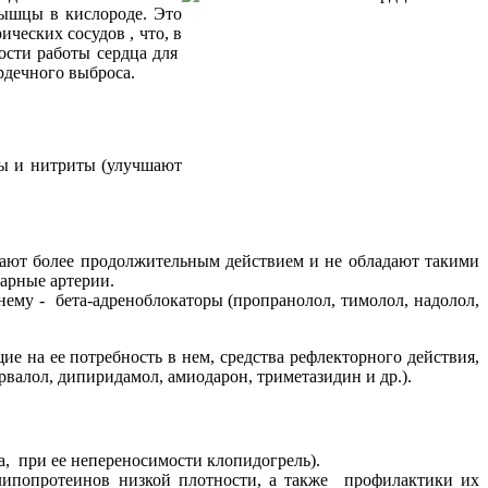
ышцы в кислороде. Это
ческих сосудов , что, в
ости работы сердца для
­дечного выброса.
ты и нитриты (улучшают
дают более продолжительным дей­ствием и не обладают такими
арные артерии.
нему - бета-адреноблокаторы (пропранолол, тимолол, надолол,
на ее по­требность в нем, средства рефлекторного действия,
валол, дипиридамол, амиодарон, триметазидин и др.).
а, при ее непереносимости клопидогрель).
липопротеинов низкой плотности, а также профилактики их