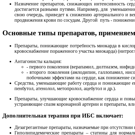
Назначение препаратов, снижающих интенсивность сер
достигается разными путями. Например, для уменьшения 
свою очередь, приведет к снижению артериального и ве
продвижения крови по сосудам. Другой путь - понижение
Основные типы препаратов, применяе
Препараты, понижающие потребность миокарда в кисло
кровоснабжение пораженного участка миокарда) (нитрогл
Антагонисты кальция:
- первого поколения (верапамил, дилтиазем, нифид
- второго поколения (амлодипин, галлопамил, нис
побочными эффектами на сердце, как пониже­ние с
Средства, уменьшающие работу сердца и понижающие его 
пенбутол, атенолол, метопролол, ацебутол и др.).
Препараты, улучшающие кровоснабжение сердца и повыша
устраняющие спазм коро­нарной артерии и препараты, вл
Дополнительная терапия при ИБС включает:
Дезагрегантные препараты, назначаемые при отсутствии 
Гиполипидемические препараты – статины для нормал