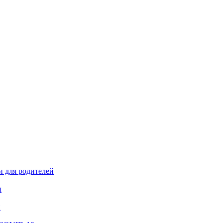
и для родителей
ы
й