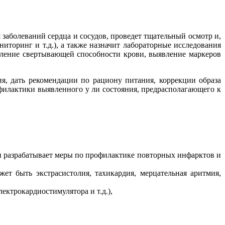
заболеваний сердца и сосудов, проведет тщательный осмотр и,
торинг и т.д.), а также назначит лабораторные исследования
еление свертывающей способности крови, выявление маркеров
, дать рекомендации по рациону питания, коррекции образа
филактики выявленного у ли состояния, предрасполагающего к
и разрабатывает меры по профилактике повторных инфарктов и
т быть экстрасистолия, тахикардия, мерцательная аритмия,
ктрокардиостимулятора и т.д.),