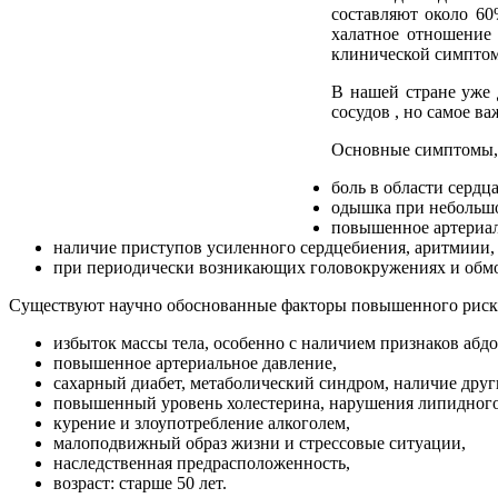
составляют около 60
халатное отношение
клинической симптом
В нашей стране уже
сосудов , но самое в
Основные симптомы, 
боль в области сердца
одышка при небольшой
повышенное артериал
наличие приступов усиленного сердцебиения, аритмиии, 
при периодически возникающих головокружениях и обмо
Существуют научно обоснованные факторы повышенного риска р
избыток массы тела, особенно с наличием признаков абд
повышенное артериальное давление,
сахарный диабет, метаболический синдром, наличие дру
повышенный уровень холестерина, нарушения липидного 
курение и злоупотребление алкоголем,
малоподвижный образ жизни и стрессовые ситуации,
наследственная предрасположенность,
возраст: старше 50 лет.