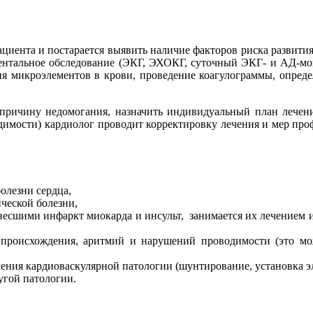
иента и постарается выявить наличие факторов риска развития 
ентальное обследование (ЭКГ, ЭХОКГ, суточный ЭКГ- и АД-мони
ния микроэлементов в крови, проведение коагулограммы, опред
причину недомогания, назначить индивидуальный план лечения
одимости) кардиолог проводит корректировку лечения и мер про
олезни сердца,
ческой болезни,
несшими инфаркт миокарда и инсульт, занимается их лечением 
происхождения, аритмий и нарушений проводимости (это може
ния кардиоваскулярной патологии (шунтирование, установка эле
угой патологии.