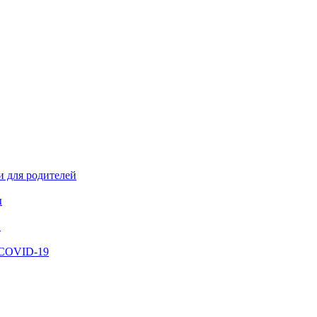
и для родителей
ы
й
 COVID-19