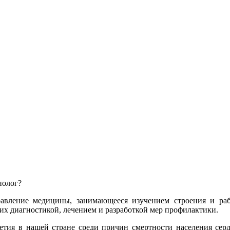
иолог?
равление медицины, занимающееся изучением строения и раб
 их диагностикой, лечением и разработкой мер профилактики.
етия в нашей стране среди причин смертности населения сер