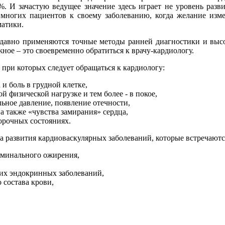
%. И зачастую ведущее значение здесь играет не уровень раз
 многих пациентов к своему заболеванию, когда желание из
атики.
 давно применяются точные методы ранней диагностики и выс
ажное – это своевременно обратиться к врачу-кардиологу.
при которых следует обращаться к кардиологу:
 и боль в грудной клетке,
 физической нагрузке и тем более - в покое,
ьное давление, появление отечности,
а также «чувства замирания» сердца,
рочных состояниях.
азвития кардиоваскулярных заболеваний, которые встречаются 
оминального ожирения,
гих эндокринных заболеваний,
состава крови,