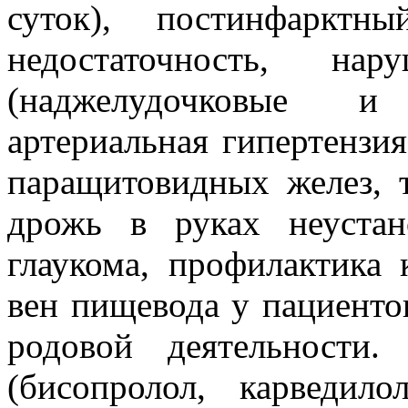
суток), постинфарктны
недостаточность, на
(наджелудочковые и
артериальная гипертензи
паращитовидных желез, т
дрожь в руках неустан
глаукома, профилактика
вен пищевода у пациенто
родовой деятельности. 
(бисопролол, карведил