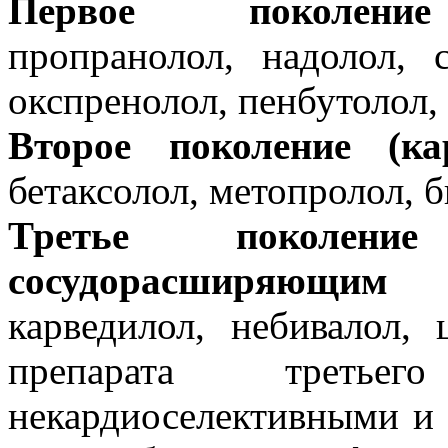
Первое поколение 
пропранолол, надолол, с
окспренолол, пенбутолол,
Второе поколение (кар
бетаксолол, метопролол, 
Третье поколени
сосудорасширяющим 
карведилол, небивалол,
препарата третье
некардиоселективными и