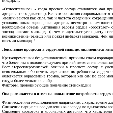
(инфаркт).
«Относительное» - когда просвет сосуда становится мал пр
артериального давления). Все эти состояния сопровождаются
Увеличиваются как сила, так и частота сердечных сокращений
условиях покоя коронарные артерии, несмотря на имеющиес
необходимом объеме. Активация работы сердца «обостряет» 
эпизод ишемии миокарда (о чем свидетельствует приступ ст
возникновение (раньше или позже) инфаркта миокарда. Чем ни
ишемии миокарда!
Локальные процессы в сердечной мышце, являющиеся непо
Кратковременный без установленной причины спазм коронарно
что более чем в половине случаев при ней имеется неполная з
Рост атеросклеротической бляшки в просвете сосуда с уме
невозможным обеспечить адекватное потребностям сердечно
облегчается образование тромба, который как сам по себе мо
сосуда более мелкого калибра.
Факторы, провоцирующие появление стенокардии
Она развивается в ответ на повышение потребности сердеч
Физическое или эмоциональное напряжение, с характерным дл
Снижение парциального давления кислорода во вдыхаемом возд
Снижение кровотока в коронарных артериях, что характерно