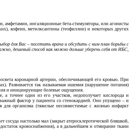
ин, амфетамин, ингаляционные бета-стимуляторы, или агонисты
ких), кофеин, метилксантины (теофиллин) и некоторых других
бор для Вас – посетить врача и обсудить с ним план борьбы с
ажно, дешевый способ как можно дольше уберечь себя от ИБС,
освета коронарной артерии, обеспечивающей его кровью. При
ах). Развивается так называемая ишемия (нарушение питания)
ания и инициирующие болевые ощущения.
, а точнее один из его участков, недополучает кислорода и
важный фактор у пациента со стенокардией. Оно упущено – и
ия для организма (тяжелые несовместимые с жизнью инфаркт
ет сосуда настолько мал (закрыт атеросклеротической бляшкой,
достаток кровоснабжения), а в дальнейшем и отмирание ткани