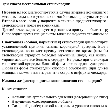
Три класса нестабильной стенокардии:
Первый класс
диагностируется в случае впервые возникшего
месяцев, тогда как в условиях покоя болевые приступы отсутст
Второй класс
если у пациента в течение предшествующего 
стенокардии в покое не возникали.
Третий класс
характеризуется развитием приступов боли за гр
В последнее время специалисты также пользуются термином о
Спонтанная (особая, вариантная) стенокардия
диагностирует
установленной причины спазма коронарной артерии. Еще эт
стенокардии, возникает преимущественно во время фазы бы
стенокардии страдают молодые мужчины, люди, чья жизнь 
«принимающие все близко к сердцу». Не редко при стенокарди
спастической природы. Данный форма стенокардии хуже реагир
Любая из форм стенокардии способна обусловить (при длите
мышцы, а может вызвать развитие острого инфаркта миокарда.
Каковы же факторы риска возникновения стенокардии?
К ним относят:
Повышение артериального давления (артериальную гипе
Нарушения холестеринового обмена
Сахарный диабет, плохой контроль за уровнем глюкозы в