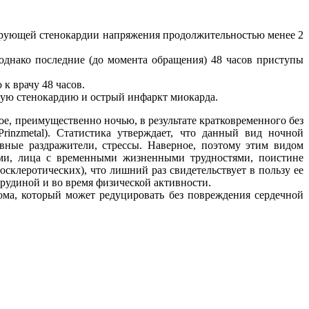
сирующей стенокардии напряжения продолжительностью менее 2
однако последние (до момента обращения) 48 часов приступы
к врачу 48 часов.
ную стенокардию и острый инфаркт миокарда.
ое, преимущественно ночью, в результате кратковременного без
inzmetal). Статистика утверждает, что данный вид ночной
вные раздражители, стрессы. Наверное, поэтому этим видом
ами, лица с временными жизненными трудностями, поистине
склеротических), что лишний раз свидетельствует в пользу ее
рудиной и во время физической активности.
ома, который может редуцировать без повреждения сердечной