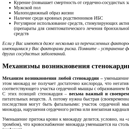
Курение (повышает смертность от сердечно-сосудистых з
Мужской пол
Малоподвижный образ жизни
Наличие среди кровных родственников ИБС
Регулярное использование средств, стимулирующих актив
(препараты для симптоматического лечения бронхильно
средств
Если у Вас имеются даже несколько из перечисленных факторо
имеющимися у Вас факторами риска. Помните – устранение фа
других сосудистых заболеваний.
Механизмы возникновения стенокарди
Механизм возникновения любой стенокардии –
уменьшение 
этом миокард не получает достаточно кислорода, что негати
соответствующего участка сердечной мышцы с образованием 
С этих позиций стенокардия –
весьма важный и своеврем
питательных веществ. А потому нужна быстрая (своевременн
последствия могут быть фатальными: участок сердечной мы
миокарда, нарушения сердечного ритма или внезапная кардиаль
Уменьшение притока крови к миокарду делится, условно, на «а
тромбом), что кровоснабжение миокарда уменьшается на стол