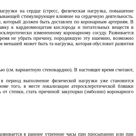
агрузки на сердце (стресс, физическая нагрузка, повышение
азывающей стимулирующее влияние на сердечную деятельность.
де, который должен быть доставлен по коронарным артериям. В
тавку к кардиомиоцитам кислорода и питательных веществ в
склеротически измененному коронарному сосуду. Развивается
овремя не убрать причину, породившую эту ишемию, возможно
 меньшей может быть та нагрузка, которая обусловит развития
ю (см. вариантную стенокардию). В настоящее время считают,
 в период выполнение физической нагрузки уже становится
ме того, в месте локализации атеросклеротической бляшки
ь от стенки, стать причиной закупорки (эмболии) коронарного
развивается в ранние утренние часы при просыпании или при