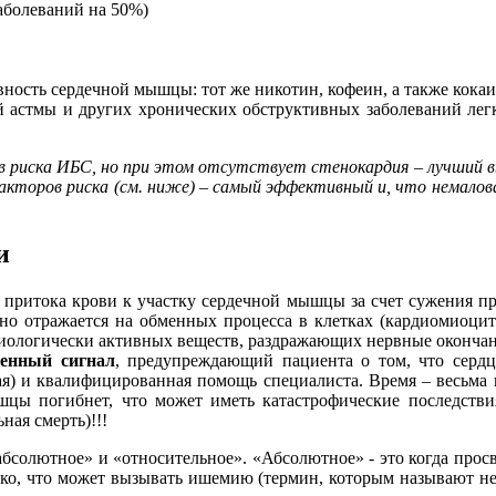
аболеваний на 50%)
ность сердечной мышцы: тот же никотин, кофеин, а также кока
й астмы и других хронических обструктивных заболеваний лег
в риска ИБС, но при этом отсутствует стенокардия – лучший вы
кторов риска (см. ниже) – самый эффективный и, что немалов
и
притока крови к участку сердечной мышцы за счет сужения пр
вно отражается на обменных процесса в клетках (кардиомиоцит
биологически активных веществ, раздражающих нервные оконч
енный сигнал
, предупреждающий пациента о том, что сердце
ая) и квалифицированная помощь специалиста. Время – весьма 
шцы погибнет, что может иметь катастрофические последств
ная смерть)!!!
бсолютное» и «относительное». «Абсолютное» - это когда просв
ько, что может вызывать ишемию (термин, которым называют не