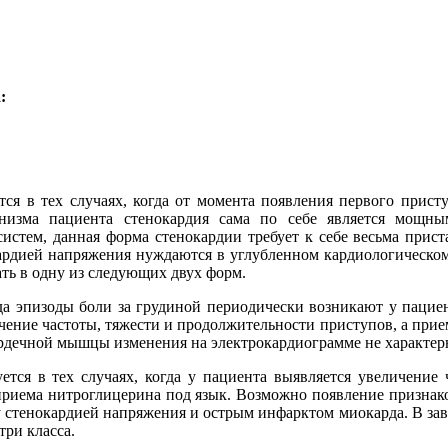
:
ся в тех случаях, когда от момента появления первого прист
анизма пациента стенокардия сама по себе является мощны
стем, данная форма стенокардии требует к себе весьма прист
кардией напряжения нуждаются в углубленном кардиологическом
ть в одну из следующих двух форм.
гда эпизоды боли за грудиной периодически возникают у пацие
чение частоты, тяжести и продолжительности приступов, а прием
рдечной мышцы изменения на электрокардиограмме не характер
ется в тех случаях, когда у пациента выявляется увеличение
приема нитроглицерина под язык. Возможно появление призна
стенокардией напряжения и острым инфарктом миокарда. В зави
три класса.