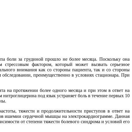
упа боли за грудиной прошло не более месяца. Поскольку она
м стрессовым фактором, который может вызвать серьезное
ального внимания как со стороны пациента, так и со стороны
 обследовании, преимущественно в условиях стационара. При
нта на протяжении более одного месяца и при этом в ответ на
 нитроглицерина под язык устраняет боль в течение первых 10
ны.
 частоты, тяжести и продолжительности приступов в ответ на
ков ишемии сердечной мышцы на электрокардиограмме. Данная
симости от степени тяжести болевого синдрома и условий его