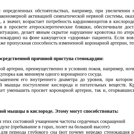
и определенных обстоятельствах, например, при увеличении н
 закономерной активацией симпатической нервной системы, ок
, а значит, возрастает потребность кардиомиоцитов в кислоро
я в просвете атеросклеротические бляшки, обеспечивали дос
ситуацию, делает явным скрытое нарушение кровотока по атеро
енокардии) на фоне кажущегося «здоровья» пациента. Если в
же пропускная способность измененной коронарной артерии, тем
средственной причиной приступа стенокардии:
й артерии, преимущественно в условиях покоя, например, ночь
акупорка как минимум одного коронарного сосуда.
ньшением его внутреннего диаметра до уровня, при котором
й мышцы поступление кислорода и питательных веществ. Кро
жет уменьшить просвет коронарной артерии, так и, оторвавшис
ной мышцы в кислороде. Этому могут способствовать:
я этих состояний учащением частоты сердечных сокращений
ухе (пребывание в горах, полет на большой высоте)
 для периода глубокого сна (вот почему нередко стенокардия 