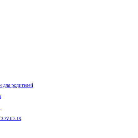
и для родителей
ы
й
 COVID-19