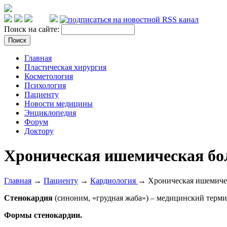
Поиск на сайте:
Главная
Пластическая хирургия
Косметология
Психология
Пациенту
Новости медицины
Энциклопедия
Форум
Доктору
Хроническая ишемическая бол
Главная
→
Пациенту
→
Кардиология
→ Хроническая ишемическ
Стенокардия
(синоним, «грудная жаба») – медицинский терми
Формы стенокардии.