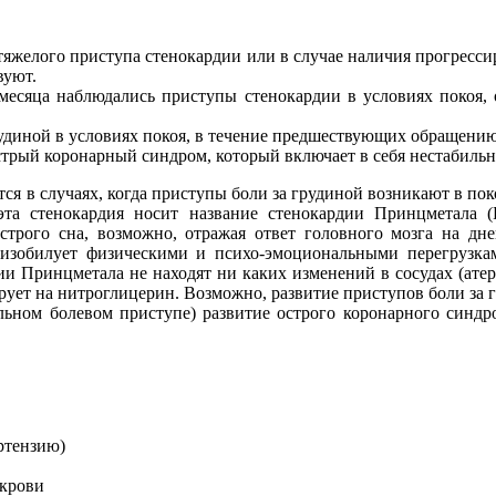
 тяжелого приступа стенокардии или в случае наличия прогрес
вуют.
месяца наблюдались приступы стенокардии в условиях покоя, 
удиной в условиях покоя, в течение предшествующих обращению 
стрый коронарный синдром, который включает в себя нестабиль
ся в случаях, когда приступы боли за грудиной возникают в пок
а стенокардия носит название стенокардии Принцметала (Pr
строго сна, возможно, отражая ответ головного мозга на дне
изобилует физическими и психо-эмоциональными перегрузк
и Принцметала не находят ни каких изменений в сосудах (атеро
ует на нитроглицерин. Возможно, развитие приступов боли за г
льном болевом приступе) развитие острого коронарного синдр
ртензию)
 крови