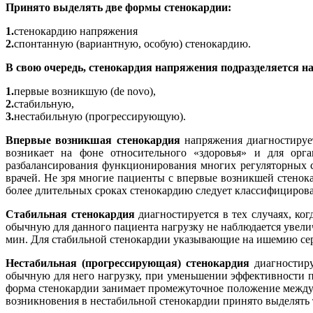
Принято выделять две формы стенокардии:
1.
стенокардию напряжения
2.
спонтанную (вариантную, особую) стенокардию.
В свою очередь, стенокардия напряжения подразделяется на
1.
первые возникшую (de novo),
2.
стабильную,
3.
нестабильную (прогрессирующую).
Впервые возникшая стенокардия
напряжения диагностирует
возникает на фоне относительного «здоровья» и для орг
разбалансирования функционирования многих регуляторных си
врачей. Не зря многие пациенты с впервые возникшей стено
более длительных сроках стенокардию следует классифицирова
Стабильная стенокардия
диагностируется в тех случаях, ко
обычную для данного пациента нагрузку не наблюдается увели
мин. Для стабильной стенокардии указывающие на ишемию се
Нестабильная (прогрессирующая) стенокардия
диагностиру
обычную для него нагрузку, при уменьшении эффективности 
форма стенокардии занимает промежуточное положение между 
возникновения в нестабильной стенокардии принято выделять 