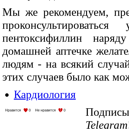
Мы же рекомендуем, пре
проконсультировать
пентоксифиллин наря
домашней аптечке желат
людям - на всякий случай
этих случаев было как м
Кардиология
Подписыв
Нравится
0
Не нравится
0
Telegram