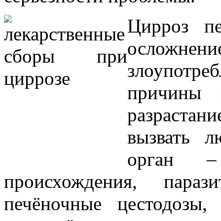
Цирроз пе
осложне
злоупотреб
причины 
разрастани
вызвать л
орган –
происхождения, параз
печёночные цестодозы