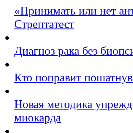
«Принимать или нет ант
Стрептатест
Диагноз рака без биопс
Кто поправит пошатнув
Новая методика упреж
миокарда