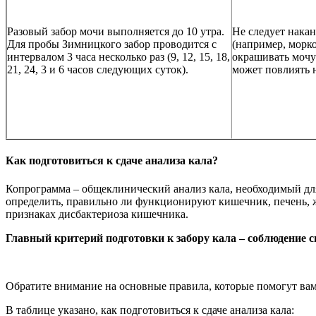
Разовый забор мочи выполняется до 10 утра.
Не следует нака
Для пробы Зимницкого забор проводится с
(например, морк
интервалом 3 часа несколько раз (9, 12, 15, 18,
окрашивать мочу 
21, 24, 3 и 6 часов следующих суток).
может повлиять н
Как подготовиться к сдаче анализа кала?
Копрограмма – общеклинический анализ кала, необходимый для
определить, правильно ли функционируют кишечник, печень, же
признаках дисбактериоза кишечника.
Главный критерий подготовки к забору кала – соблюдение с
Обратите внимание на основные правила, которые помогут вам 
В таблице указано, как подготовиться к сдаче анализа кала: