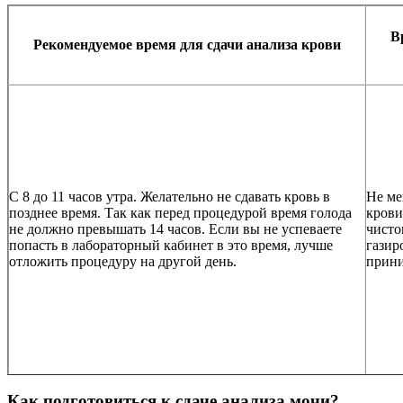
В
Рекомендуемое время для сдачи анализа крови
С 8 до 11 часов утра. Желательно не сдавать кровь в
Не ме
позднее время. Так как перед процедурой время голода
крови
не должно превышать 14 часов. Если вы не успеваете
чисто
попасть в лабораторный кабинет в это время, лучше
газир
отложить процедуру на другой день.
прини
Как подготовиться к сдаче анализа мочи?