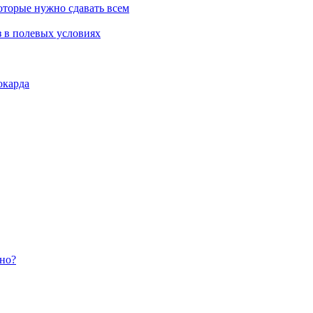
которые нужно сдавать всем
з в полевых условиях
окарда
жно?