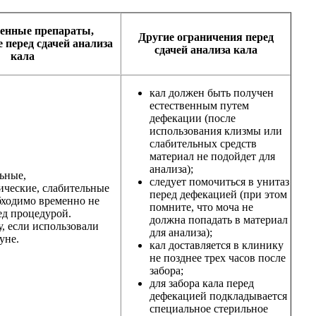
енные препараты,
Другие ограничения перед
перед сдачей анализа
сдачей анализа кала
кала
кал должен быть получен
естественным путем
дефекации (после
использования клизмы или
слабительных средств
материал не подойдет для
анализа);
ьные,
следует помочиться в унитаз
ические, слабительные
перед дефекацией (при этом
бходимо временно не
помните, что моча не
ед процедурой.
должна попадать в материал
, если использовали
для анализа);
уне.
кал доставляется в клинику
не позднее трех часов после
забора;
для забора кала перед
дефекацией подкладывается
специальное стерильное