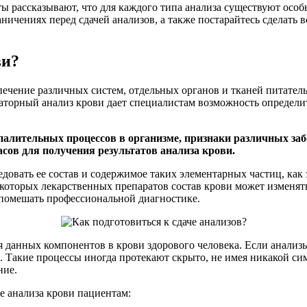
рты рассказывают, что для каждого типа анализа существуют особ
аничениях перед сдачей анализов, а также постарайтесь сделат
ви?
еспечение различных систем, отдельных органов и тканей питат
торный анализ крови дает специалистам возможность определить 
алительных процессов в организме, признаки различных забо
сов для получения результатов анализа крови.
едовать ее состав и содержимое таких элементарных частиц, ка
оторых лекарственных препаратов состав крови может изменятьс
е помешать профессиональной диагностике.
анных компонентов в крови здорового человека. Если анализы 
. Такие процессы иногда протекают скрыто, не имея никакой сим
ние.
че анализа крови пациентам: