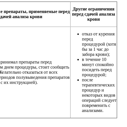
Другие ограничения
е препараты, применяемые перед
перед сдачей анализа
сдачей анализа крови
крови
отказ от курения
перед
процедурой (хотя
бы за 1 час до
забора крови);
в течение 10
принимал препараты перед
минут спокойно
м днем процедуры, стоит сообщить
посидеть перед
Желательно отказаться от всех
процедурой;
периодов полувыведения препаратов
после
 с их инструкцией).
терапевтических
процедур и
некоторых видов
операций следует
повременить с
анализами.