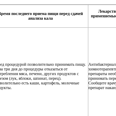
Лекарств
Время последнего приема пищи перед сдачей
применяемые 
анализа кала
ед процедурой позволительно принимать пищу.
Антибактериал
за три дня до процедуры отказаться от
химиотерапевт
требления мяса, печени, других продуктов с
препараты нео
езом (лук, яблоки, шпинат, перец).
принимать пер
волительно есть каши, картофель, молочные
Сообщите врачу
дукты.
препарат накан