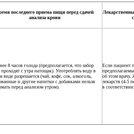
ремя последнего приема пищи перед сдачей
Лекарственны
анализа крови
нее 8 часов голода (предполагается, что забор
Если пациент 
 проходят с утра натощак). Употреблять воду в
предполагаемы
м виде разрешается (чай, кофе, сок, алкоголь,
об этом врачу. 
ованные и другие напитки с добавками нельзя
лекарств (4-5 
мать перед анализом утром).
в соответствии