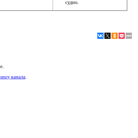
судно.
е.
ницу канала
.