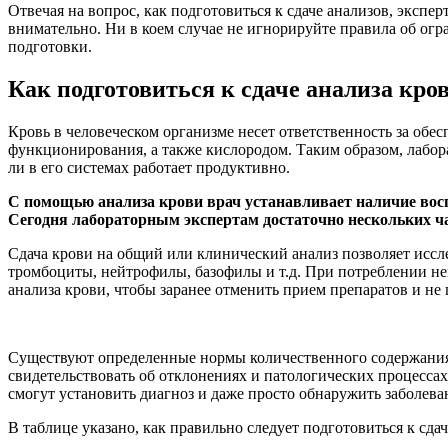
Отвечая на вопрос, как подготовиться к сдаче анализов, экспе
внимательно. Ни в коем случае не игнорируйте правила об огр
подготовки.
Как подготовиться к сдаче анализа кро
Кровь в человеческом организме несет ответственность за об
функционирования, а также кислородом. Таким образом, лабора
ли в его системах работает продуктивно.
С помощью анализа крови врач устанавливает наличие восп
Сегодня лабораторным экспертам достаточно нескольких ча
Сдача крови на общий или клинический анализ позволяет иссл
тромбоциты, нейтрофилы, базофилы и т.д. При потреблении нек
анализа крови, чтобы заранее отменить прием препаратов и н
Существуют определенные нормы количественного содержания д
свидетельствовать об отклонениях и патологических процессах
смогут установить диагноз и даже просто обнаружить заболева
В таблице указано, как правильно следует подготовиться к сда