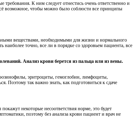
ые требования. К ним следует отнестись очень ответственно и
ь всё возможное, чтобы можно было соблюсти все принципы
ельными веществами, необходимыми для жизни и нормального
наиболее точно, все ли в порядке со здоровьем пациента, все
леваний. Анализ крови берется из пальца или из вены.
к эозинофилы, эритроциты, гемоглобин, лимфоциты,
я. Поэтому так важно знать, как подготовиться к сдаче
покажут некоторые несоответствия норме, это будет
птоматики, поэтому без анализа крови пациент и врач не