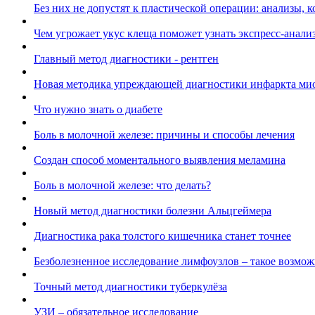
Без них не допустят к пластической операции: анализы, 
Чем угрожает укус клеща поможет узнать экспресс-анали
Главный метод диагностики - рентген
Новая методика упреждающей диагностики инфаркта ми
Что нужно знать о диабете
Боль в молочной железе: причины и способы лечения
Создан способ моментального выявления меламина
Боль в молочной железе: что делать?
Новый метод диагностики болезни Альцгеймера
Диагностика рака толстого кишечника станет точнее
Безболезненное исследование лимфоузлов – такое возмо
Точный метод диагностики туберкулёза
УЗИ – обязательное исследование