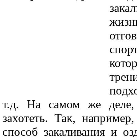
зака
жизн
отго
спор
ко
трен
подх
т.д. На самом же деле,
захотеть. Так, например
способ закаливания и оз