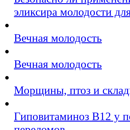
эликсира молодости дл
Вечная молодость
Вечная молодость
Морщины, птоз и складк
Гиповитаминоз В12 у п
переломов