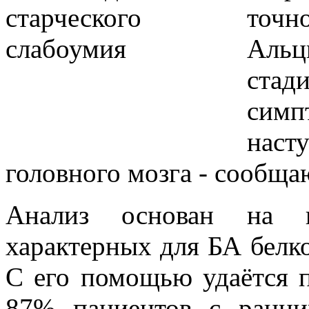
точ
Альц
стад
сим
наст
головного мозга - сообща
Анализ основан на ко
характерных для БА белк
С его помощью удаётся п
87% пациентов с ранни