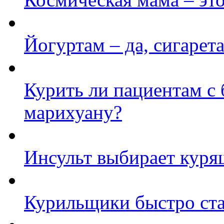
Йогуртам – да, сигарета
Курить ли пациентам с
марихуану?
Инсульт выбирает кур
Курильщики быстро ста