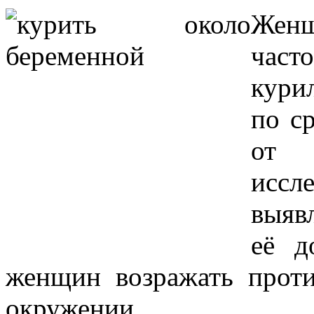
Жен
ча
кури
по с
от 
иссл
выяв
её д
женщин возражать прот
окружении.