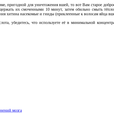
рме, пригодной для уничтожения вшей, то вот Вам старое доброе 
подержать их смоченными 10 минут, затем обильно смыть тёп
рения хитина насекомые и гниды (приклеенные к волосам яйца вш
слота, убедитесь, что используете её в минимальной концент
енений мозга