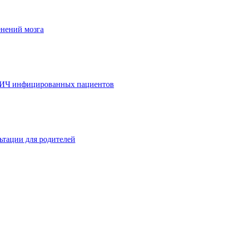
енений мозга
ВИЧ инфицированных пациентов
ьтации для родителей