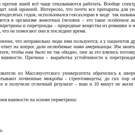
а против вшей всё чаще отказываются работать. Вообще спект
дит злой иронией. Интересно, что почти все препараты для у
пятидесятых годов, использовался гексахлоран в виде так назыв
няется в организме животных (человек – это такое особенное 
пиретрины и пиретроиды – природные вещества из ромашки и и
 что не помогают они в последнее время.
нение, что неправильно люди ими пользуются, а у пациентов 
 ответ на вопрос дали нелюбимые нами американцы. Им занятьс
стати, чтобы нам было не так обидно, они за это взялись пото
 вшивости. Причина – выработка устойчивости к пиретроида
ователи из Массачусетского университета обратились к иве
тывают почвенные микробы - стрептомицеты, до сих пор он
х и получили отличный результат – вши и 10 минут не жили 
ния вшивости на основе перметрина:
ю.