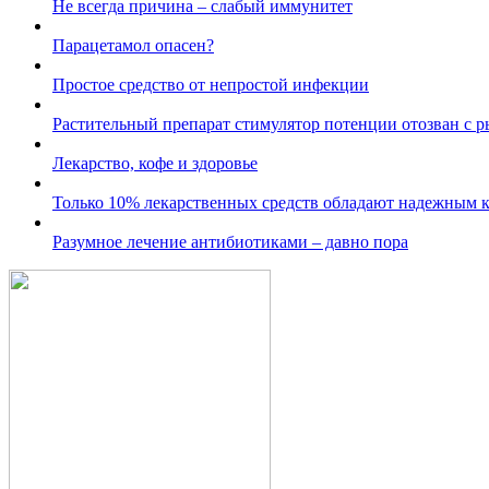
Не всегда причина – слабый иммунитет
Парацетамол опасен?
Простое средство от непростой инфекции
Растительный препарат стимулятор потенции отозван с р
Лекарство, кофе и здоровье
Только 10% лекарственных средств обладают надежным 
Разумное лечение антибиотиками – давно пора