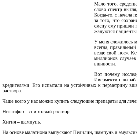
Мало того, средств
слово спектр выгля
Когда-то, с начала 
за того, что сохра
смену ему пришли 
жалуются пациенты,
У меня сложилось м
всегда, правильный
везде свой нос». К
миллионов случаев
вшивости.
Вот почему исслед
Ивермектин выраба
вредителями. Его испытали на устойчивых к перметрину вша
раствора.
Чаще всего у нас можно купить следующие препараты для лече
Ниттифор – спиртовый раствор.
Хигия – шампунь.
На основе малатиона выпускают Педилин, шампунь и эмульси