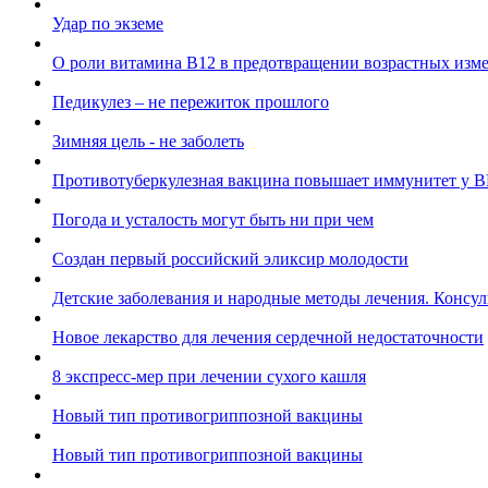
Удар по экземе
О роли витамина B12 в предотвращении возрастных изм
Педикулез – не пережиток прошлого
Зимняя цель - не заболеть
Противотуберкулезная вакцина повышает иммунитет у 
Погода и усталость могут быть ни при чем
Создан первый российский эликсир молодости
Детские заболевания и народные методы лечения. Консул
Новое лекарство для лечения сердечной недостаточности
8 экспресс-мер при лечении сухого кашля
Новый тип противогриппозной вакцины
Новый тип противогриппозной вакцины