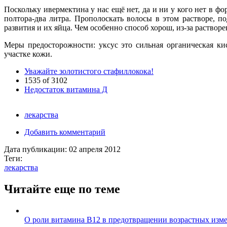
Поскольку ивермектина у нас ещё нет, да и ни у кого нет в фо
полтора-два литра. Прополоскать волосы в этом растворе, 
развития и их яйца. Чем особенно способ хорош, из-за раство
Меры предосторожности: уксус это сильная органическая ки
участке кожи.
Уважайте золотистого стафиллокока!
1535 of 3102
Недостаток витамина Д
лекарства
Добавить комментарий
Дата публикации:
02 апреля 2012
Теги:
лекарства
Читайте еще по теме
О роли витамина B12 в предотвращении возрастных изм