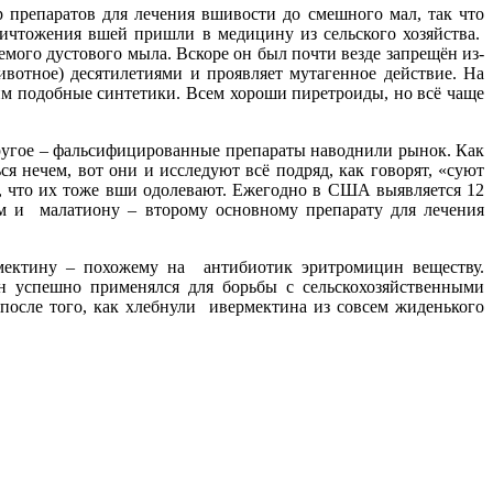
р препаратов для лечения вшивости до смешного мал, так что
ничтожения вшей пришли в медицину из сельского хозяйства.
аемого дустового мыла. Вскоре он был почти везде запрещён из-
животное) десятилетиями и проявляет мутагенное действие. На
м подобные синтетики. Всем хороши пиретроиды, но всё чаще
другое – фальсифицированные препараты наводнили рынок. Как
я нечем, вот они и исследуют всё подряд, как говорят, «суют
му, что их тоже вши одолевают. Ежегодно в США выявляется 12
м и малатиону – второму основному препарату для лечения
рмектину – похожему на антибиотик эритромицин веществу.
 успешно применялся для борьбы с сельскохозяйственными
после того, как хлебнули ивермектина из совсем жиденького