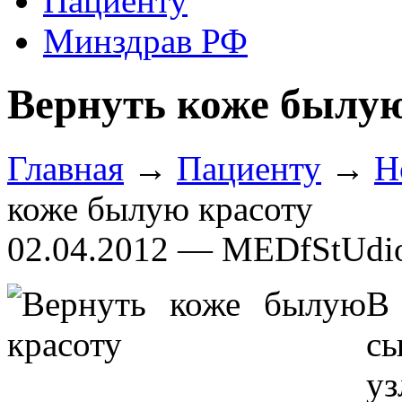
Пациенту
Минздрав РФ
Вернуть коже былую
Главная
→
Пациенту
→
Н
коже былую красоту
02.04.2012 — MEDfStUdi
В
сы
у