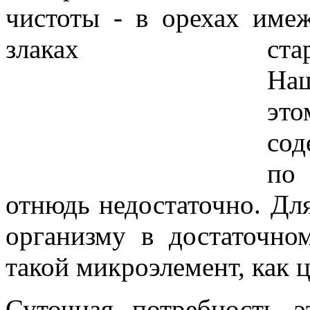
меж
ста
На
эт
сод
по
отнюдь недостаточно. Дл
организму в достаточно
такой микроэлемент, как 
Суточная потребность э