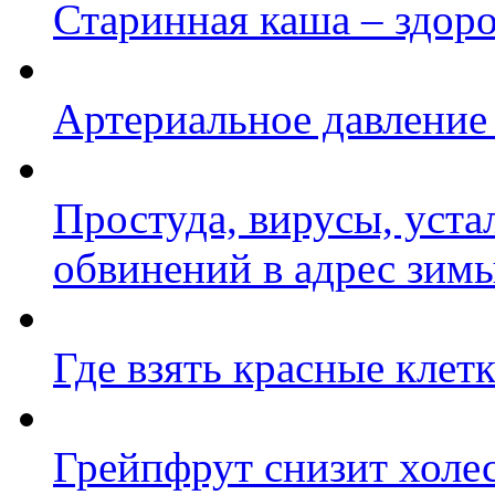
Старинная каша – здор
Артериальное давление
Простуда, вирусы, уста
обвинений в адрес зим
Где взять красные клет
Грейпфрут снизит холе