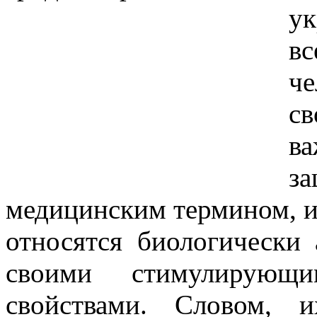
у
в
ч
с
в
з
медицинским термином, и
относятся биологически 
своими стимулирующ
свойствами. Словом, 