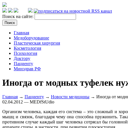
Поиск на сайте:
Главная
Медоборудование
Пластическая хирургия
Косметология
Психология
Доктору
Пациенту
Минздрав РФ
Иногда от модных туфелек ну
Главная
→
Пациенту
→
Новости медицины
→ Иногда от модны
02.04.2012 — MEDfStUdio
Организм человека, каждая его система – это сложный и хор
мышц и связок, благодаря чему она способна пружинить. Така
противном случае каждый шаг человека сотрясал бы головной
аппарате стопы, в частности, при развитии плоскостопия.