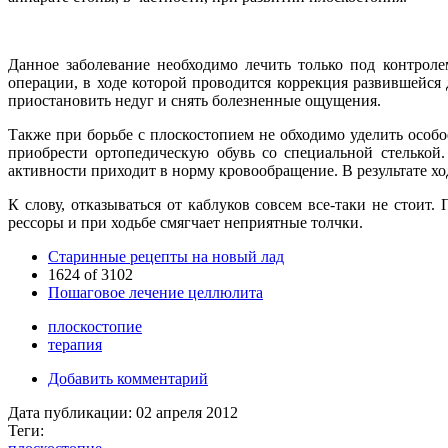
Данное заболевание необходимо лечить только под контроле
операции, в ходе которой проводится коррекция развившейс
приостановить недуг и снять болезненные ощущения.
Также при борьбе с плоскостопием не обходимо уделить особ
приобрести ортопедическую обувь со специальной стелькой.
активности приходит в норму кровообращение. В результате хо
К слову, отказываться от каблуков совсем все-таки не стои
рессоры и при ходьбе смягчает неприятные толчки.
Cтаринные рецепты на новый лад
1624 of 3102
Пошаговое лечение целлюлита
плоскостопие
терапия
Добавить комментарий
Дата публикации:
02 апреля 2012
Теги: