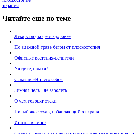
плоскостопие
терапия
Читайте еще по теме
Лекарство, кофе и здоровье
По влажной траве бегом от плоскостопия
Офисные растения-целители
Уходите, шлаки!
Салатик «Ничего себе»
Зимняя цель - не заболеть
О чем говорят отеки
Новый аксессуар, избавляющий от храпа
Истина в вине?
Смена климата: как приспособить организм к новым усл