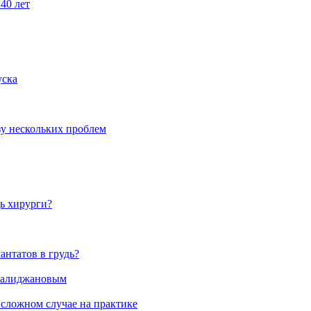
40 лет
уска
у нескольких проблем
ь хирурги?
антатов в грудь?
Салиджановым
 сложном случае на практике