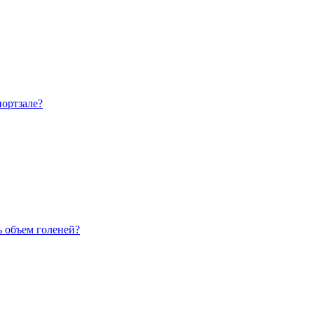
портзале?
ь объем голеней?