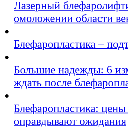
Лазерный блефаролифти
омоложении области ве
Блефаропластика – под
Большие надежды: 6 из
ждать после блефаропл
Блефаропластика: цен
оправдывают ожидания