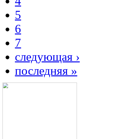
4
5
6
7
следующая ›
последняя »