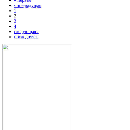
« первая
‹ предыдущая
1
2
3
4
следующая ›
последняя »