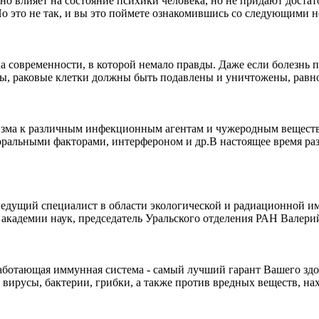
бно влияет на состояние психики человека, но не придают доста
о это не так, и вы это поймете ознакомившись со следующими н
ка современности, в которой немало правды. Даже если болезнь 
ы, раковые клетки должны быть подавлены и уничтожены, равно ка
низма к различным инфекционным агентам и чужеродным вещест
моральными факторами, интерфероном и др.В настоящее время 
т ведущий специалист в области экологической и радиационной
 академии наук, председатель Уральского отделения РАН Валери
работающая иммунная система - самый лучший гарант Вашего зд
 вирусы, бактерии, грибки, а также против вредных веществ, на