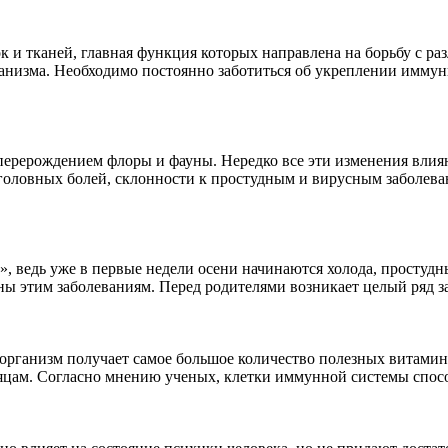
ок и тканей, главная функция которых направлена на борьбу с
ганизма. Необходимо постоянно заботиться об укреплении иммун
перерождением флоры и фауны. Нередко все эти изменения влия
головных болей, склонности к простудным и вирусным заболева
 ведь уже в первые недели осени начинаются холода, простудны
этим заболеваниям. Перед родителями возникает целый ряд зада
наш организм получает самое большое количество полезных витам
яцам. Согласно мнению ученых, клетки иммунной системы спосо