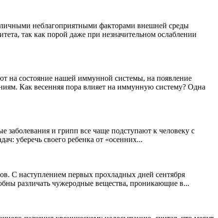
 различными неблагоприятными факторами внешней среды
итета, так как порой даже при незначительном ослаблении
ют на состояние нашей иммунной системы, на появление
ниям. Как весенняя пора влияет на иммунную систему? Одна
е заболевания и грипп все чаще подступают к человеку с
ч: уберечь своего ребенка от «осенних...
инов. С наступлением первых прохладных дней сентября
бны различать чужеродные вещества, проникающие в...