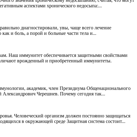
точного значения хроническому недосыпанию, считая, что могут
егативным аспектами хронического недосыпа:...
правильно диагностировали, увы, чаще всего лечение
к и боль, а порой и больные части тела и...
вам. Наш иммунитет обеспечивается защитными свойствами
различают врожденный и приобретенный иммунитеты.
 иммунологии, академик, член Президиума Общенационального
й Александрович Черешнев. Почему сегодня так...
оровья. Человеческий организм должен постоянно защищаться
ходящихся в окружающей среде Защитная система состоит...