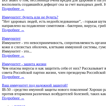
Все знают о том, бессонница очень вредна для здоровья и пагу
восполнить создавшийся дефицит сна за счет выходных дней. Н
Подробнее →
Иммунитет: будить или не будить?
”Нет здоровых людей, есть недообследованные”, - горькая шут
направлено на подавление симптомов - бактерии, вирусы, гриб
Подробнее →
Иммунитет
Иммунитет - это невосприимчивость, сопротивляемость орга
кожи и слизистых оболочек, клетками иммунной системы, гу
Иммунитет - это...
Подробнее →
Иммунитет - защита жизни
Чем опасны вирусы и как защитить себя от них? Рассказывае
совета Российской партии жизни, член президиума Российской
Подробнее →
Ваш иммунитет под надежной защитой!
IB-50 - средство имунной защиты нового поколения! Хорошо 
против вторжения различных возбудителей болезней, таких как
Подробнее →