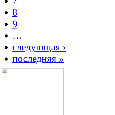
7
8
9
…
следующая ›
последняя »