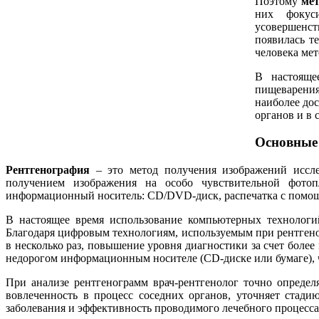
Поэтому
мет
них фокус
усовершенст
появилась т
человека мет
В настояще
пищеварения
наиболее до
органов и в 
Основные
Рентгенография
– это метод получения изображений иссле
получением изображения на особо чувствительной фото
информационный носитель: CD/DVD-диск, распечатка с помощ
В настоящее время использование компьютерных технологий
Благодаря цифровым технологиям, используемым при рентгено
в несколько раз, повышение уровня диагностики за счет боле
недорогом информационным носителе (CD-диске или бумаге), ч
При анализе рентгенограмм врач-рентгенолог точно определ
вовлеченность в процесс соседних органов, уточняет стад
заболевания и эффективность проводимого лечебного процесса