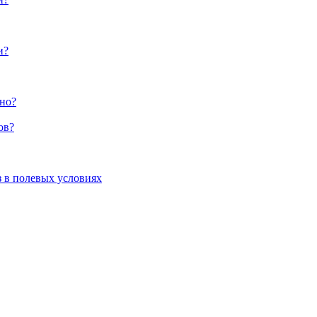
и?
жно?
ов?
з в полевых условиях