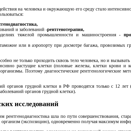
здействия на человека и окружающую его среду стало интенсивно
льзоваться:
тгенодиагностика,
ований и заболеваний -
рентгенотерапия,
изделиях тяжелой промышленности и машиностроения -
пр
таможне или в аэропорту при досмотре багажа, провозимых груз
собно не только проходить сквозь тело человека, но и вызыват
нсивно растущие клетки (половые железы, клетки крови и к
я организмы. Поэтому диагностические рентгенологические ме
й органов грудной клетки в РФ проводятся только с 12 лет (
аболеваний органов грудной клетки).
ских исследований
тим рентгенодиагностика шла по пути совершенствования, стар
а организм (экспозицию), одновременно получая максимум инф