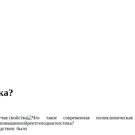
ка?
чая свойства
 повышенной
едствии было