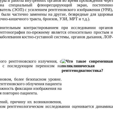
туры и работы внутренних органов во время прохождения через
на специальный флюоресцирующий экран, постепенно
ователь (ЭОП) с усилением рентгеновского изображения (УРИ),
м были частично заменены на другие, безвредные для здоровья
чно-кишечного тракта, бронхов, УЗИ, МРТ и т.д.).
лнительным контрастированием при исследовании органов
ентгенография по-прежнему является относительно простым и
аболевания костно-суставной системы, органов дыхания, ЛОР-
го рентгеновского излучения, с
а с последующим переносом на
новом, более безопасном уровне.
ентгеновского облучения пациента
можность фиксации изображения на
я повторно пациента.
ений, причину их возникновения,
ном рентгенологическом исследовании оценивается динамика