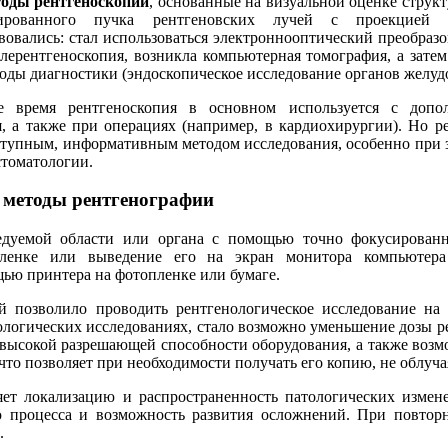
оды рентгеноскопии
, основанные на визуальной оценке струк
ированного пучка рентгеновских лучей с проекцией 
вовались: стал использоваться электроннооптический преобраз
елерентгеноскопия, возникла компьютерная томография, а зате
оды диагностики (эндоскопическое исследование органов желудо
е время рентгеноскопия в основном используется с допо
, а также при операциях (например, в кардиохирургии). Но р
ступным, информативным методом исследования, особенно при з
стоматологии.
 методы рентгенографии
дуемой области или органа с помощью точно фокусированно
пленке или выведение его на экран монитора компьютер
ью принтера на фотопленке или бумаге.
 позволило проводить рентгенологическое исследование на 
логических исследованиях, стало возможно уменьшение дозы р
е высокой разрешающей способности оборудования, а также воз
то позволяет при необходимости получать его копию, не облуча
яет локализацию и распространенность патологических измен
ию процесса и возможность развития осложнений. При повтор
.