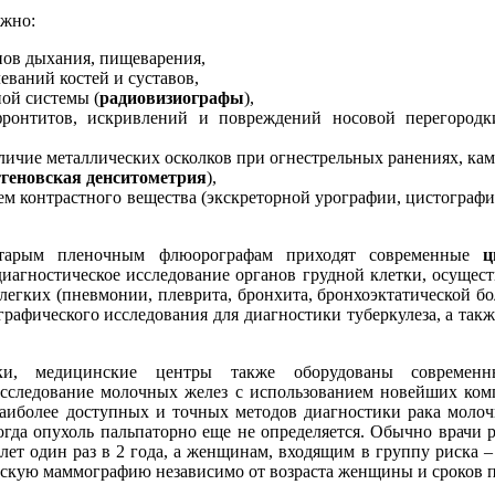
ожно:
нов дыхания, пищеварения,
еваний костей и суставов,
ной системы (
радиовизиографы
),
фронтитов, искривлений и повреждений носовой перегородк
ичие металлических осколков при огнестрельных ранениях, кам
тгеновская денситометрия
),
м контрастного вещества (экскреторной урографии, цистографи
тарым пленочным флюорографам приходят современные
ц
диагностическое исследование органов грудной клетки, осущес
легких (пневмонии, плеврита, бронхита, бронхоэктатической бо
афического исследования для диагностики туберкулеза, а такж
ки, медицинские центры также оборудованы совреме
исследование молочных желез с использованием новейших ко
наиболее доступных и точных методов диагностики рака молоч
 когда опухоль пальпаторно еще не определяется. Обычно вра
лет один раз в 2 года, а женщинам, входящим в группу риска 
ескую маммографию независимо от возраста женщины и сроков