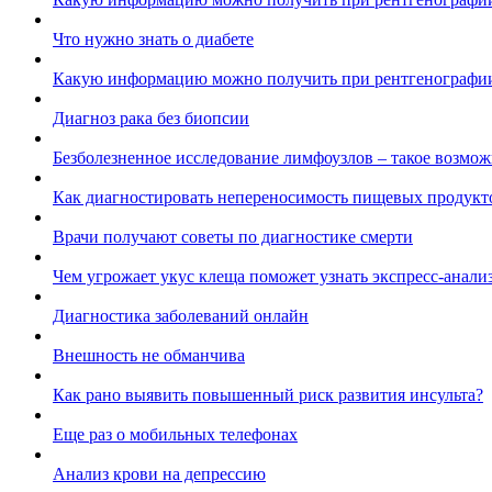
Что нужно знать о диабете
Какую информацию можно получить при рентгенографи
Диагноз рака без биопсии
Безболезненное исследование лимфоузлов – такое возмо
Как диагностировать непереносимость пищевых продукт
Врачи получают советы по диагностике смерти
Чем угрожает укус клеща поможет узнать экспресс-анали
Диагностика заболеваний онлайн
Внешность не обманчива
Как рано выявить повышенный риск развития инсульта?
Еще раз о мобильных телефонах
Анализ крови на депрессию