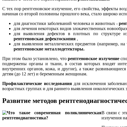
С тех пор рентгеновское излучение, его свойства, эффекты во
начиная со второй половины прошлого века, стало широко испо
для диагностики заболеваний человека и животных -
рен
для лечения некоторых видов злокачественных новообраз
для выявления дефектов в плотных по структуре 
рентгеновская дефектоскопия
,
для выявления металлических предметов (например, на 
рентгеновские металлодетекторы.
При этом было установлено, что
рентгеновское излучение
спо
подвержены органы и ткани, в состав которых входят инте
внутренних органов, кожа, и другие), а также развивающиес
детям (до 12 лет) и беременным женщинам.
Профилактические исследования
для исключения заболевани
возрастных группах и для раннего выявления онкологических з
Развитие методов рентгенодиагностиче
В связи с э
излучения н