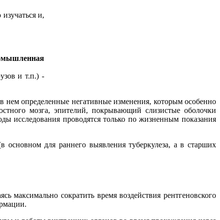
 изучаться и,
омышленная
ов и т.п.) -
ь в нем определенные негативные изменения, которым особенно
остного мозга, эпителий, покрывающий слизистые оболочки
тоды исследования проводятся только по жизненным показания
в основном для раннего выявления туберкулеза, а в старших
аясь максимально сократить время воздействия рентгеновского
ормации.