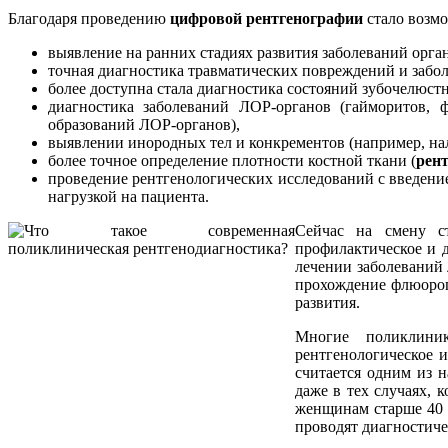
Благодаря проведению
цифровой рентгенографии
стало возм
выявление на ранних стадиях развития заболеваний орга
точная диагностика травматических повреждений и забол
более доступна стала диагностика состояний зубочелюст
диагностика заболеваний ЛОР-органов (гайморитов, 
образований ЛОР-органов),
выявлении инородных тел и конкрементов (например, нал
более точное определение плотности костной ткани (
рен
проведение рентгенологических исследований с введение
нагрузкой на пациента.
Сейчас на смену с
профилактическое и 
лечении заболеваний 
прохождение флюорогр
развития.
Многие поликлини
рентгенологическое 
считается одним из 
даже в тех случаях,
женщинам старше 40 
проводят диагностич