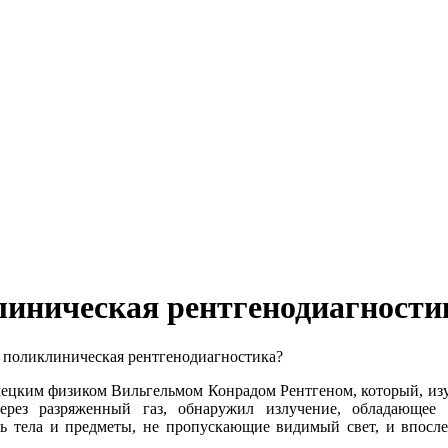
линическая рентгенодиагности
 поликлиническая рентгенодиагностика?
мецким физиком Вильгельмом Конрадом Рентгеном, который, изу
через разряженный газ, обнаружил излучение, обладающее
ь тела и предметы, не пропускающие видимый свет, и впосл