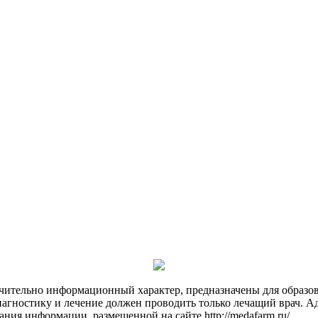
чительно информационный характер, предназначены для образов
Диагностику и лечение должен проводить только лечащий врач. А
ния информации, размещенной на сайте http://medafarm.ru/.