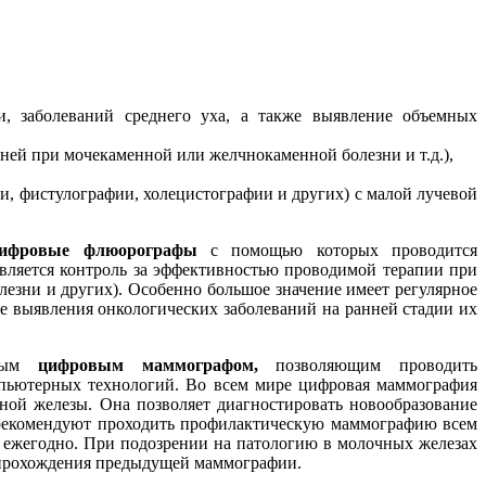
и, заболеваний среднего уха, а также выявление объемных
ней при мочекаменной или желчнокаменной болезни и т.д.),
и, фистулографии, холецистографии и других) с малой лучевой
ифровые флюорографы
с помощью которых проводится
твляется контроль за эффективностью проводимой терапии при
лезни и других). Особенно большое значение имеет регулярное
е выявления онкологических заболеваний на ранней стадии их
нным
цифровым маммографом,
позволяющим проводить
мпьютерных технологий. Во всем мире цифровая маммография
ной железы. Она позволяет диагностировать новообразование
чи рекомендуют проходить профилактическую маммографию всем
– ежегодно. При подозрении на патологию в молочных железах
 прохождения предыдущей маммографии.