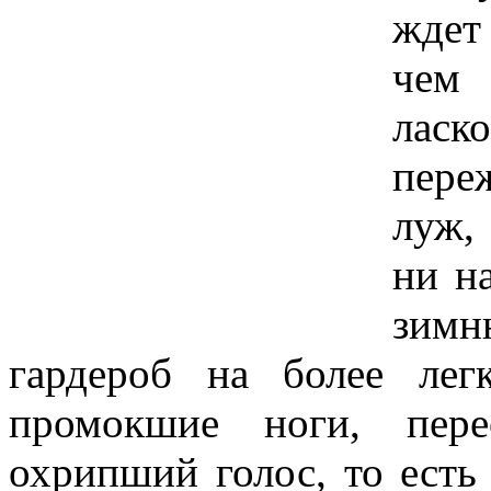
ждет
чем
ласк
пере
луж,
ни н
зимн
гардероб на более лег
промокшие ноги, пере
охрипший голос, то есть