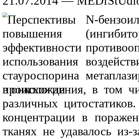
21.07.2014 — MEDfStUdi
N-бензои
(ингибит
противо
воздейс
метаплаз
происхождения, в том ч
различных цитостатиков
концентрации в пораже
тканях не удавалось из-