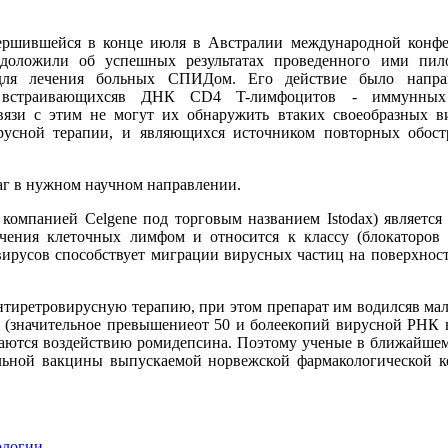
вершившейся в конце июля в Австралии международной конф
доложили об успешных результатах проведенного ими пил
а для лечения больных СПИДом. Его действие было напр
о встраивающихсяв ДНК CD4 T-лимфоцитов - иммунных к
язи с этим не могут их обнаружить втаких своеобразных ви
русной терапии, и являющихся источником повторных обос
аг в нужном научном направлении.
компанией Celgene под торговым названием Istodax) является
чения клеточных лимфом и относится к классу (блокаторов д
вирусов способствует миграции вирусных частиц на поверхнос
.
тиретровирусную терапию, при этом препарат им водилсяв малы
 (значительное превышениеот 50 и болеекопий вирусной РНК в
оддаются воздействию ромидепсина. Поэтому ученые в ближайше
льной вакцины выпускаемой норвежской фармакологической ком
ологии