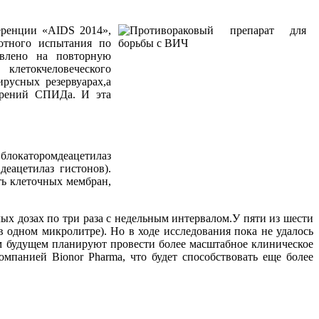
еренции «AIDS 2014»,
отного испытания по
авлено на повторную
летокчеловеческого
русных резервуарах,а
трений СПИДа. И эта
 блокаторомдеацетилаз
еацетилаз гистонов).
ть клеточных мембран,
х дозах по три раза с недельным интервалом.У пяти из шести
 одном микролитре). Но в ходе исследования пока не удалось
м будущем планируют провести более масштабное клиническое
панией Bionor Pharma, что будет способствовать еще более