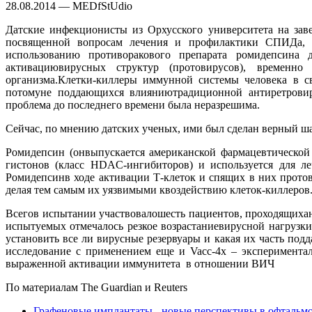
28.08.2014 — MEDfStUdio
Датские инфекционисты из Орхусского университета на за
посвященной вопросам лечения и профилактики СПИДа, 
использованию противоракового препарата ромидепсин
активациювирусных структур (протовирусов), временн
организма.Клетки-киллеры иммунной системы человека в св
потомуне поддающихся влияниютрадиционной антиретрови
проблема до последнего времени была неразрешима.
Сейчас, по мнению датских ученых, ими был сделан верный ш
Ромидепсин (онвыпускается американской фармацевтической 
гистонов (класс HDAC-ингибиторов) и используется для ле
Ромидепсинв ходе активации Т-клеток и спящих в них прото
делая тем самым их уязвимыми квоздействию клеток-киллеров
Всегов испытании участвовалошесть пациентов, проходящихан
испытуемых отмечалось резкое возрастаниевирусной нагрузки
установить все ли вирусные резервуары и какая их часть п
исследование с применением еще и Vacc-4x – эксперимента
выраженной активации иммунитета в отношении ВИЧ
По материалам The Guardian и Reuters
Графеновые имплантаты - новые перспективы в офтальм