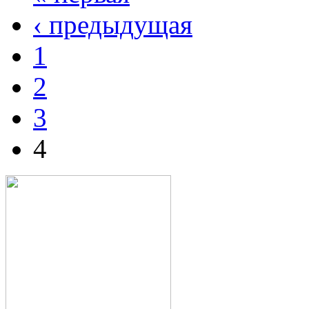
‹ предыдущая
1
2
3
4