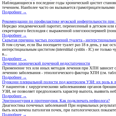
Наблюдающиеся в последние годы хронический цистит становит
течением. Наиболее часто он вызывается грамотрицательными 
Подробнее →
Рекомендации по профилактике мужской инфертильности при 
Нередко эпидемический паротит, перенесенный в детском или в
секреторного бесплодия с выраженной олигозооспермией (пониж
Подробнее →
Скрытая причина частых посещений туалета - интерстициальн
В том случае, если Вы посещаете туалет раз 18 в день, у вас
интерстициальным циститом (interstitial cystitis - IC) не т
в...
Подробнее →
Лечение хронической почечной недостаточности
Применение тех или иных методов лечения при ХПН зависит о
лечению заболевания - этиологического фактора ХПН (см. табл
Подробнее →
Пункции плевральной полости под контролем УЗИ: их роль в л
У пациентов с хирургическими заболеваниями органов брюшной
УЗИ, не позволяет предположить характер выпота, выявить не
Подробнее →
Эритроцитурия и протеинурия. Как подключать нефролога?
Диагностика почечных заболеваний При нормальных результата
быть исключена патология почек, при патологических показател
Подробнее →