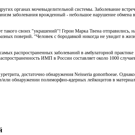
других органах мочевыделительной системы. Заболевание встреч
низм заболевания врожденный - небольшое нарушение обмена ве
 от такого своих "украшений"! Герои Марка Твена отправились, 
зных поверий. "Человек с бородавкой никогда не увидит в жизни
амых распространенных заболеваний в амбулаторной практике 
аспространенность ИМП в России составляет около 1000 случаев
 уретрита, достаточно обнаружения Neisseria gonorrhoeae. Однак
/или обнаружении полиморфно-ядерных лейкоцитов в материале ур
й