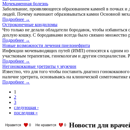
Мочекаменная болезнь
Заболевание, проявляющееся образованием камней в почках и 
людей. Почему начинают образовываться камни Основной меха
Подробнее →
Остроконечные кондиломы
Что только не делали обладатели бородавок, чтобы избавиться
дохлую кошку. С бородавками всегда было связано множество ра
Подробнее →
Новые возможности лечения пиелонефрита
Инфекции мочевыводящих путей (ИМП) относятся к одним из с
участковым терапевтам, гинекологам и другим специалистам. Р
Подробнее →
Негонококковые уретриты у мужчин
Известно, что для того чтобы поставить диагноз гонококкового
наличие уретрита, основываясь на клинической симптоматике и
Подробнее →
1
2
3
следующая ›
последняя »
Новости для враче
Нравится
0
Не нравится
0