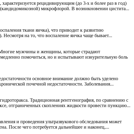
характеризуется рецидивирующим (до 3-х и более раз в год)
 (кандидомикозной) микрофлорой. В возникновении цистита...
оспаления ткани яичка), что приводит к развитию
 Несмотря на то, что воспаление яичка чаще бывает...
ий. Многие мужчины и женщины, которые страдают
х немедленно помочиться, но и испытывают изнурительную боль
едостаточности основное внимание должно быть уделено
хронической почечной недостаточности. Заболевания...
гидроторакса. Традиционная рентгенография, по сравнению с
ксе, отграниченных скоплениях жидкости провести пункцию...
авления и проведения ультразвукового обследования может
а. После чего потребуется дальнейшее и наконец,...