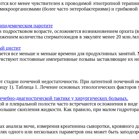
ся все менее чувствителен к проводимой этиотропной терапии, 
микроорганизмами (более часто энтеробактериями) и грибковой
эпидемическом паротите
 подростковом возрасте, осложняется возникновением орхита (в
ением количества сперматозоидов в эякуляте менее 20 млн./мл).
ый цистит
 остается все меньше и меньше времени для продуктивных занят
олько чувствуют постоянные императивные позывы заставляющие и
т стадии почечной недостаточности. При латентной почечной н
ицу 1). Таблица 1. Лечение основных этиологических факторов 
ечебно-диагностической тактике у хирургических больных.
 и плевральной полости часто встречаются осложнения в виде 
большие скопления жидкости. Как правило, при малом гидротора
х анализа мочи, измерения креатинина сыворотки, кровяного д
ях одного или нескольких параметров она может быть заподозрен