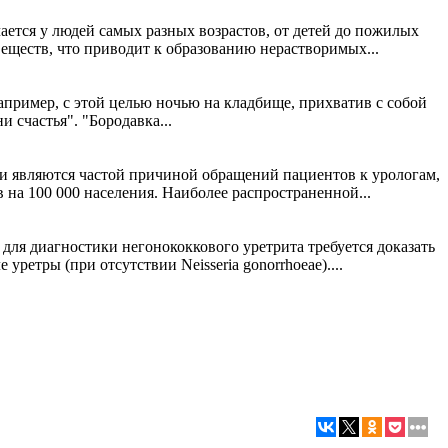
ается у людей самых разных возрастов, от детей до пожилых
ществ, что приводит к образованию нерастворимых...
например, с этой целью ночью на кладбище, прихватив с собой
 счастья". "Бородавка...
и являются частой причиной обращений пациентов к урологам,
 на 100 000 населения. Наиболее распространенной...
о для диагностики негонококкового уретрита требуется доказать
етры (при отсутствии Neisseria gonorrhoeae)....