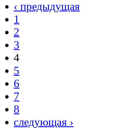
‹ предыдущая
1
2
3
4
5
6
7
8
следующая ›