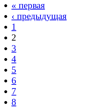
« первая
‹ предыдущая
1
2
3
4
5
6
7
8