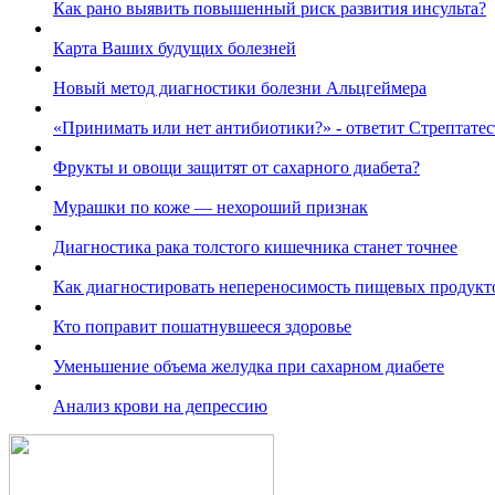
Как рано выявить повышенный риск развития инсульта?
Карта Ваших будущих болезней
Новый метод диагностики болезни Альцгеймера
«Принимать или нет антибиотики?» - ответит Стрептатес
Фрукты и овощи защитят от сахарного диабета?
Мурашки по коже — нехороший признак
Диагностика рака толстого кишечника станет точнее
Как диагностировать непереносимость пищевых продукт
Кто поправит пошатнувшееся здоровье
Уменьшение объема желудка при сахарном диабете
Анализ крови на депрессию