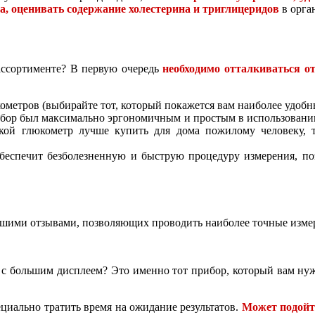
а, оценивать содержание холестерина и триглицеридов
в орга
ассортименте? В первую очередь
необходимо отталкиваться от
метров (выбирайте тот, который покажется вам наиболее удобны
бор был максимально эргономичным и простым в использовании
акой глюкометр лучше купить для дома пожилому человеку, т
обеспечит безболезненную и быструю процедуру измерения, п
ошими отзывами, позволяющих проводить наиболее точные измер
 с большим дисплеем? Это именно тот прибор, который вам ну
ециально тратить время на ожидание результатов.
Может подойти