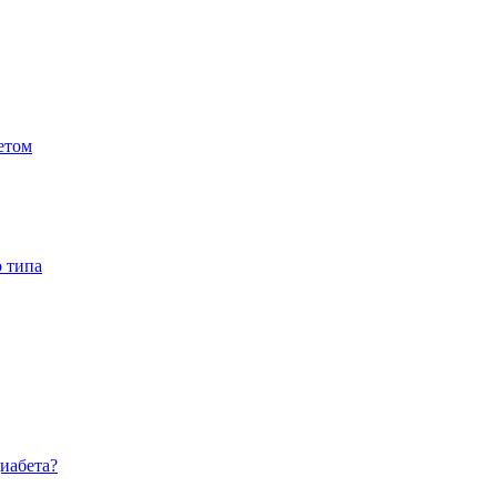
етом
о типа
диабета?