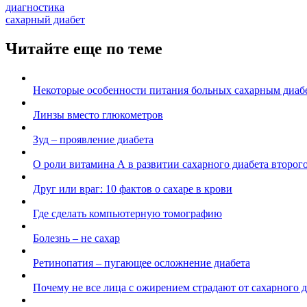
диагностика
сахарный диабет
Читайте еще по теме
Некоторые особенности питания больных сахарным диаб
Линзы вместо глюкометров
Зуд – проявление диабета
О роли витамина А в развитии сахарного диабета второг
Друг или враг: 10 фактов о сахаре в крови
Где сделать компьютерную томографию
Болезнь – не сахар
Ретинопатия – пугающее осложнение диабета
Почему не все лица с ожирением страдают от сахарного 