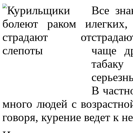
Все зна
легки
страдаю
чаще д
табак
серьезн
В частн
много людей с возрастно
говоря, курение ведет к н