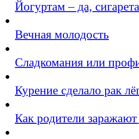
Йогуртам – да, сигарета
Вечная молодость
Сладкомания или профи
Курение сделало рак л
Как родители заражают