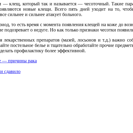
и — клещ, который так и называется — чесоточный. Такие пара
появляются новые клещи. Всего пять дней уходит на то, что
все сильнее и сильнее атакует больного.
од, то есть время с момента появления клещей на коже до возн
не подозревает о недуге. Но как только признаки чесотки появил
лекарственных препаратов (мазей, лосьонов и т.д.) важно со
райте постельное белье и тщательно обработайте прочие предме
 сделать профилактику более эффективной.
е — причины рака
ли сдавило